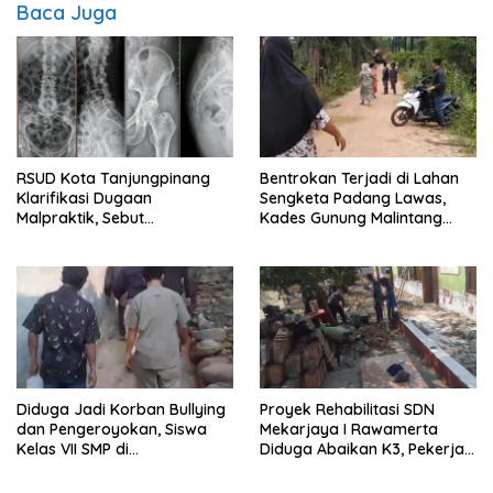
Baca Juga
RSUD Kota Tanjungpinang
Bentrokan Terjadi di Lahan
Klarifikasi Dugaan
Sengketa Padang Lawas,
Malpraktik, Sebut
Kades Gunung Malintang
Penanganan Pasien Sesuai
Mengaku Dianiaya dan
Standar Medis
Diancam Oknum DPRD
Diduga Jadi Korban Bullying
Proyek Rehabilitasi SDN
dan Pengeroyokan, Siswa
Mekarjaya I Rawamerta
Kelas VII SMP di
Diduga Abaikan K3, Pekerja
Randudongkal Meninggal
Terlihat Tanpa APD
Dunia