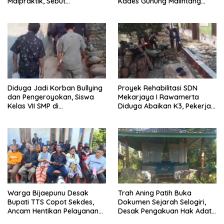
Malpraktik, Sebut
Kades Gunung Malintang
Penanganan Pasien Sesuai
Mengaku Dianiaya dan
Standar Medis
Diancam Oknum DPRD
Diduga Jadi Korban Bullying
Proyek Rehabilitasi SDN
dan Pengeroyokan, Siswa
Mekarjaya I Rawamerta
Kelas VII SMP di
Diduga Abaikan K3, Pekerja
Randudongkal Meninggal
Terlihat Tanpa APD
Dunia
Warga Bijaepunu Desak
Trah Aning Patih Buka
Bupati TTS Copot Sekdes,
Dokumen Sejarah Selogiri,
Ancam Hentikan Pelayanan
Desak Pengakuan Hak Adat
Desa
dan Pelestarian Hutan