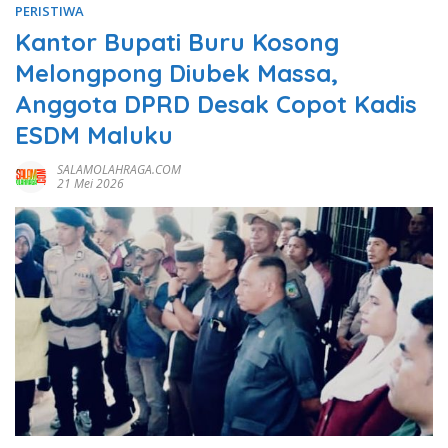
PERISTIWA
Kantor Bupati Buru Kosong
Melongpong Diubek Massa,
Anggota DPRD Desak Copot Kadis
ESDM Maluku
SALAMOLAHRAGA.COM
21 Mei 2026