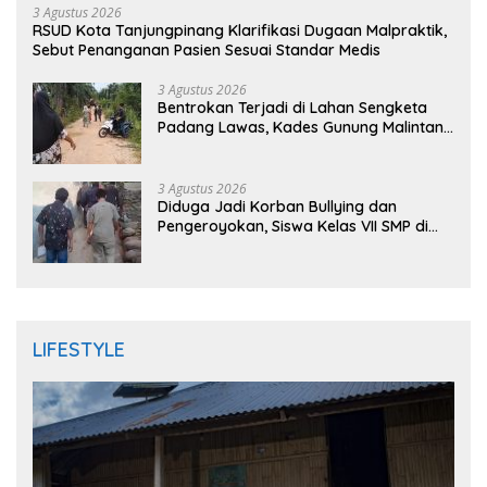
3 Agustus 2026
RSUD Kota Tanjungpinang Klarifikasi Dugaan Malpraktik,
Sebut Penanganan Pasien Sesuai Standar Medis
3 Agustus 2026
Bentrokan Terjadi di Lahan Sengketa
Padang Lawas, Kades Gunung Malintang
Mengaku Dianiaya dan Diancam Oknum
DPRD
3 Agustus 2026
Diduga Jadi Korban Bullying dan
Pengeroyokan, Siswa Kelas VII SMP di
Randudongkal Meninggal Dunia
LIFESTYLE