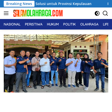
Langsung
 Solusi untuk Provinsi Kepulauan
Breaking News
Pendiri No Viral No J
ke
konten
NASIONAL
PERISTIWA
HUKUM
POLITIK
OLAHRAGA
LIFE