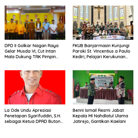
DPD II Golkar Nagan Raya
FKUB Banjarmasin Kunjungi
Gelar Musda VI, Cut Intan
Paroki St. Vincentius a Paulo
Mala Dukung TRK Pimpin
Kediri, Pelajari Kerukunan
Partai
Umat Beragama
La Ode Undu Apresiasi
Benni Ismail Resmi Jabat
Penetapan Syarifuddin, S.H.
Kepala MI Nahdlatul Ulama
sebagai Ketua DPRD Buton
Jatirejo, Gantikan Kaelani
Tengah