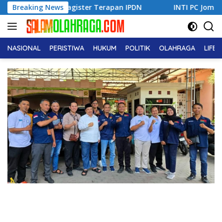
Langsung
agister Terapan IPDN
Breaking News
INTI PC Jombang dan PK Margo L
ke
konten
NASIONAL
PERISTIWA
HUKUM
POLITIK
OLAHRAGA
LIFE