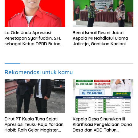
La Ode Undu Apresiasi
Benni Ismail Resmi Jabat
Penetapan Syarifuddin, S.H.
Kepala MI Nahdlatul Ulama
sebagai Ketua DPRD Buton
Jatirejo, Gantikan Kaelani
Tengah
Rekomendasi untuk kamu
Dirut PT Kuala Tuha Sejati
Kepala Desa Sinunukan III
Apresiasi Teuku Raja Yordan
Klarifikasi Pengelolaan Dana
Habib Raih Gelar Magister
Desa dan ADD Tahun
Terapan IPDN
Anggaran 2025