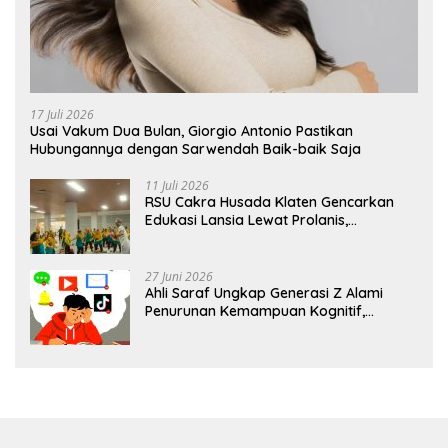
17 Juli 2026
Usai Vakum Dua Bulan, Giorgio Antonio Pastikan
Hubungannya dengan Sarwendah Baik-baik Saja
11 Juli 2026
RSU Cakra Husada Klaten Gencarkan
Edukasi Lansia Lewat Prolanis,
Waspadai Diabetes dan Hipertensi
sebagai “Silent Killer”
27 Juni 2026
Ahli Saraf Ungkap Generasi Z Alami
Penurunan Kemampuan Kognitif,
Paparan Layar Disebut Jadi Pemicu
Utama