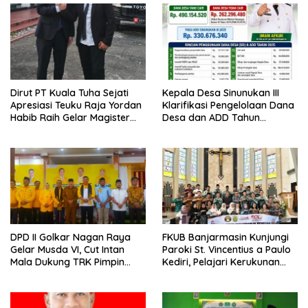
Dirut PT Kuala Tuha Sejati
Kepala Desa Sinunukan III
Apresiasi Teuku Raja Yordan
Klarifikasi Pengelolaan Dana
Habib Raih Gelar Magister
Desa dan ADD Tahun
Terapan IPDN
Anggaran 2025
DPD II Golkar Nagan Raya
FKUB Banjarmasin Kunjungi
Gelar Musda VI, Cut Intan
Paroki St. Vincentius a Paulo
Mala Dukung TRK Pimpin
Kediri, Pelajari Kerukunan
Partai
Umat Beragama