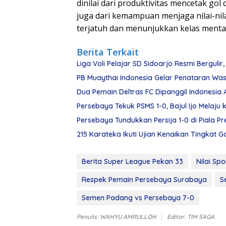
dinilai dari produktivitas mencetak gol
juga dari kemampuan menjaga nilai-nil
terjatuh dan menunjukkan kelas mentali
Berita Terkait
Liga Voli Pelajar SD Sidoarjo Resmi Berguli
PB Muaythai Indonesia Gelar Penataran Wasit
Dua Pemain Deltras FC Dipanggil Indonesia 
Persebaya Tekuk PSMS 1-0, Bajul Ijo Melaju k
Persebaya Tundukkan Persija 1-0 di Piala Pre
215 Karateka Ikuti Ujian Kenaikan Tingkat 
Berita Super League Pekan 33
Nilai Sp
Respek Pemain Persebaya Surabaya
S
Semen Padang vs Persebaya 7-0
Penulis: WAHYU AMRULLOH
Editor: TIM SAGA