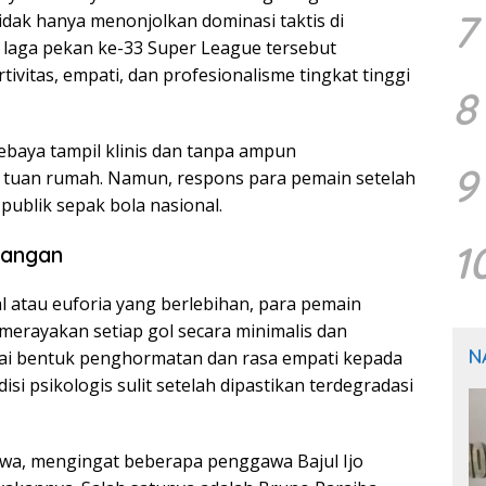
7
tidak hanya menonjolkan dominasi taktis di
, laga pekan ke-33 Super League tersebut
vitas, empati, dan profesionalisme tingkat tinggi
8
sebaya tampil klinis dan tanpa ampun
9
 tuan rumah. Namun, respons para pemain setelah
publik sepak bola nasional.
1
pangan
l atau euforia yang berlebihan, para pemain
merayakan setiap gol secara minimalis dan
N
agai bentuk penghormatan dan rasa empati kepada
 psikologis sulit setelah dipastikan terdegradasi
mewa, mengingat beberapa penggawa Bajul Ijo