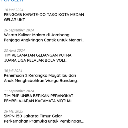
10 Juni 2024
PENGCAB KARATE-DO TAKO KOTA MEDAN
GELAR UKT
26 September 2024
Wisata Kuliner Malam di Jombang:
Penjaga Angkringan Cantik untuk Menarik
Pembeli
23 April 2024
TIM KECAMATAN GEDANGAN PUTRA
JUARA LIGA PELAJAR BOLA VOLI
KAWEDANAN UTARA
30 Juli 2024
Penemuan 2 Kerangka Mayat Ibu dan
Anak Menghebohkan Warga Bandung
Barat
11 September 2024
TIM PMP UNIBA BERIKAN PERANGKAT
PEMBELAJARAN KACAMATA VIRTUAL
REALITY (VR) SDN KADUBEURUK CIOMAS
SERANG
26 Mei 2025
SMPN 150 Jakarta Timur Gelar
Perkemahan Pramuka untuk Pembinaan
Karakter Siswa