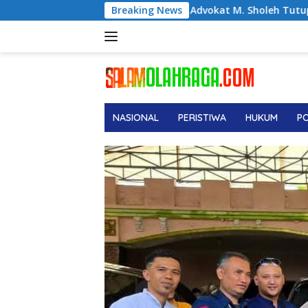
Langsung
o Justice, Advokat M. Sholeh Tutup Usia, Dunia Hukum Berduka
Breaking News
ke
konten
NASIONAL
PERISTIWA
HUKUM
PO