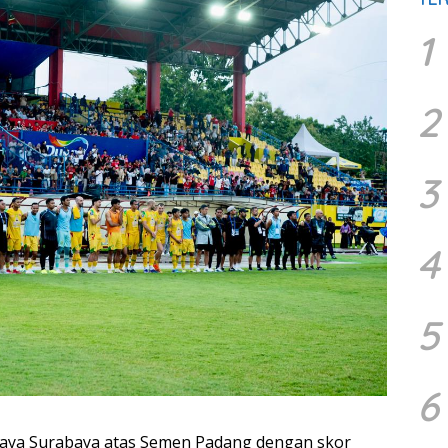
1
2
3
4
5
6
ya Surabaya atas Semen Padang dengan skor