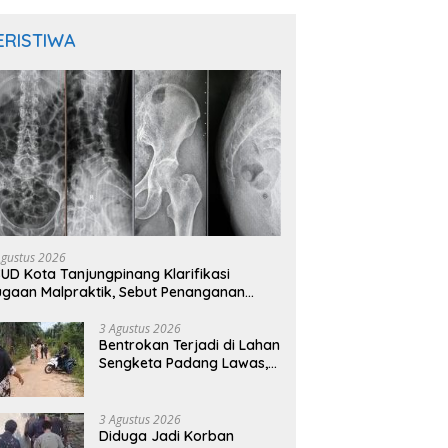
ERISTIWA
Agustus 2026
UD Kota Tanjungpinang Klarifikasi
gaan Malpraktik, Sebut Penanganan
sien Sesuai Standar Medis
3 Agustus 2026
Bentrokan Terjadi di Lahan
Sengketa Padang Lawas,
Kades Gunung Malintang
Mengaku Dianiaya dan
Diancam Oknum DPRD
3 Agustus 2026
Diduga Jadi Korban