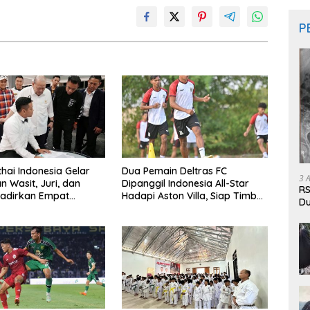
P
hai Indonesia Gelar
Dua Pemain Deltras FC
3 
n Wasit, Juri, dan
Dipanggil Indonesia All-Star
RS
 Hadirkan Empat
Hadapi Aston Villa, Siap Timba
Du
r IFMA
Pengalaman
Pa