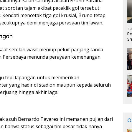
kannya. Salah satunya adalah Bruno Paraiba.
t sorotan tajam akibat paceklik gol tersebut
k
. Kendati mencetak tiga gol krusial, Bruno tetap
secukupnya demi menjaga perasaan tim lawan.
7 
Pe
ngan
Sh
at setelah wasit meniup peluit panjang tanda
ain Persebaya menunda perayaan kemenangan
ju tepi lapangan untuk memberikan
ter yang hadir di stadion maupun kepada seluruh
rjuang hingga akhir laga.
nak asuh Bernardo Tavares ini memanen pujian dari
O
n bahwa status sebagai tim besar tidak hanya