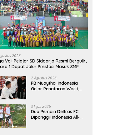
Agustus 2026
ga Voli Pelajar SD Sidoarjo Resmi Bergulir,
ara 1 Dapat Jalur Prestasi Masuk SMP
geri
2 Agustus 2026
PB Muaythai Indonesia
Gelar Penataran Wasit,
Juri, dan Pelatih, Hadirkan
Empat Instruktur IFMA
31 Juli 2026
Dua Pemain Deltras FC
Dipanggil Indonesia All-
Star Hadapi Aston Villa,
Siap Timba Pengalaman