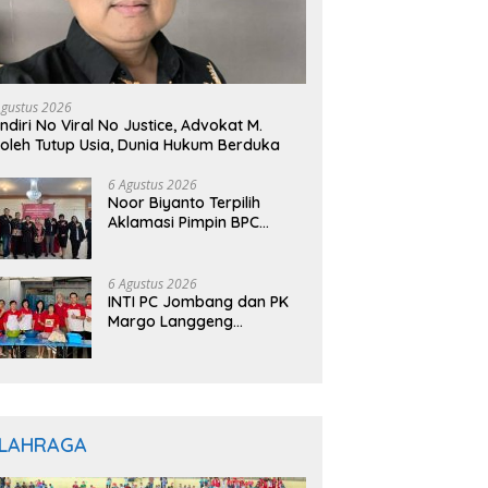
Agustus 2026
ndiri No Viral No Justice, Advokat M.
oleh Tutup Usia, Dunia Hukum Berduka
6 Agustus 2026
Noor Biyanto Terpilih
Aklamasi Pimpin BPC
PERADIN Magetan, Bupati
Nanik Optimistis Perkuat
Layanan Hukum
6 Agustus 2026
INTI PC Jombang dan PK
Margo Langgeng
Luncurkan Program
“INTINYA BERBAGI”,
Sediakan Makan dan
Minum Gratis untuk
Masyarakat
LAHRAGA