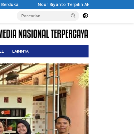
 Terpilih Aklamasi Pimpin BPC PERADIN Magetan, Bupati Nanik
EL
LAINNYA