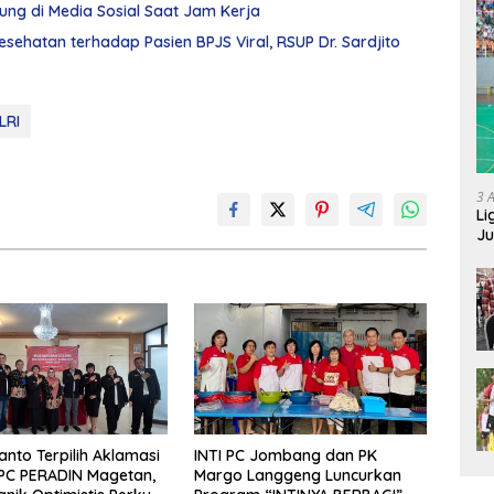
ng di Media Sosial Saat Jam Kerja
hatan terhadap Pasien BPJS Viral, RSUP Dr. Sardjito
LRI
3 
Li
Ju
Ne
anto Terpilih Aklamasi
INTI PC Jombang dan PK
PC PERADIN Magetan,
Margo Langgeng Luncurkan