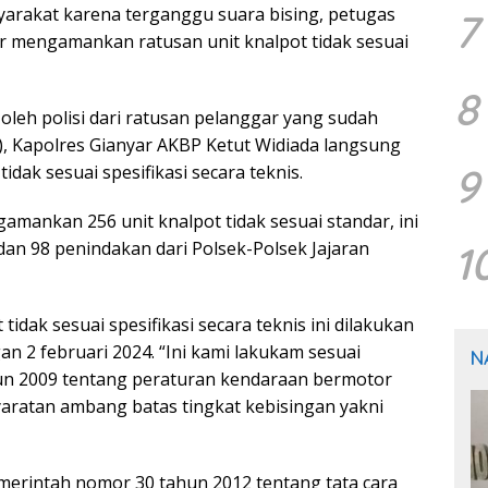
yarakat karena terganggu suara bising, petugas
7
yar mengamankan ratusan unit knalpot tidak sesuai
8
 oleh polisi dari ratusan pelanggar yang sudah
24), Kapolres Gianyar AKBP Ketut Widiada langsung
9
dak sesuai spesifikasi secara teknis.
gamankan 256 unit knalpot tidak sesuai standar, ini
 dan 98 penindakan dari Polsek-Polsek Jajaran
1
idak sesuai spesifikasi secara teknis ini dilakukan
n 2 februari 2024. “Ini kami lakukam sesuai
N
n 2009 tentang peraturan kendaraan bermotor
aratan ambang batas tingkat kebisingan yakni
erintah nomor 30 tahun 2012 tentang tata cara