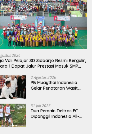
Agustus 2026
ga Voli Pelajar SD Sidoarjo Resmi Bergulir,
ara 1 Dapat Jalur Prestasi Masuk SMP
geri
2 Agustus 2026
PB Muaythai Indonesia
Gelar Penataran Wasit,
Juri, dan Pelatih, Hadirkan
Empat Instruktur IFMA
31 Juli 2026
Dua Pemain Deltras FC
Dipanggil Indonesia All-
Star Hadapi Aston Villa,
Siap Timba Pengalaman