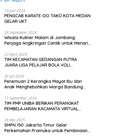
10 Juni 2024
PENGCAB KARATE-DO TAKO KOTA MEDAN
GELAR UKT
26 September 2024
Wisata Kuliner Malam di Jombang:
Penjaga Angkringan Cantik untuk Menarik
Pembeli
23 April 2024
TIM KECAMATAN GEDANGAN PUTRA
JUARA LIGA PELAJAR BOLA VOLI
KAWEDANAN UTARA
30 Juli 2024
Penemuan 2 Kerangka Mayat Ibu dan
Anak Menghebohkan Warga Bandung
Barat
11 September 2024
TIM PMP UNIBA BERIKAN PERANGKAT
PEMBELAJARAN KACAMATA VIRTUAL
REALITY (VR) SDN KADUBEURUK CIOMAS
SERANG
26 Mei 2025
SMPN 150 Jakarta Timur Gelar
Perkemahan Pramuka untuk Pembinaan
Karakter Siswa