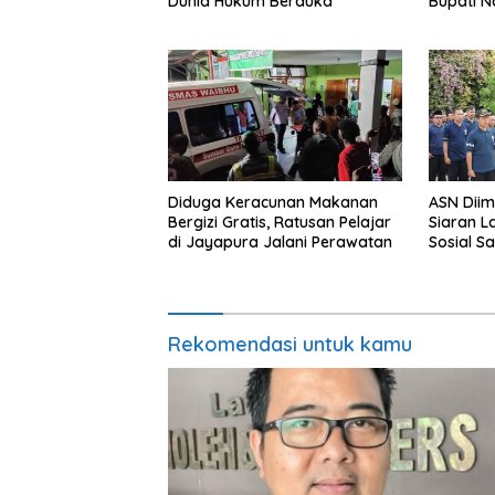
Dunia Hukum Berduka
Bupati N
Layanan
Diduga Keracunan Makanan
ASN Dii
Bergizi Gratis, Ratusan Pelajar
Siaran L
di Jayapura Jalani Perawatan
Sosial S
Rekomendasi untuk kamu