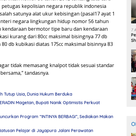
petugas kepolisian negara republik indonesia
alah satunya alat ukur kebisingan (pasal17 ayat 1
enteri negara lingkungan hidup nomor 56 tahun
n kendaraan bermotor tipe baru dan kendaraan
7 
Pe
asi kurang dari 80cc maksimal bisingnya 77 db
Sh
 80 db kubikasi diatas 175cc maksimal bisinnya 83
ar tidak memasang knalpot tidak sesuai standar
 bersama,” tandasnya.
leh Tutup Usia, Dunia Hukum Berduka
PERADIN Magetan, Bupati Nanik Optimistis Perkuat
uncurkan Program “INTINYA BERBAGI”, Sediakan Makan
O
Ratusan Pelajar di Jayapura Jalani Perawatan