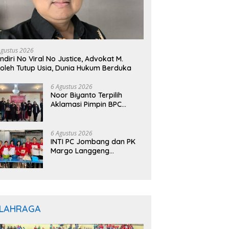
Agustus 2026
ndiri No Viral No Justice, Advokat M.
oleh Tutup Usia, Dunia Hukum Berduka
6 Agustus 2026
Noor Biyanto Terpilih
Aklamasi Pimpin BPC
PERADIN Magetan, Bupati
Nanik Optimistis Perkuat
Layanan Hukum
6 Agustus 2026
INTI PC Jombang dan PK
Margo Langgeng
Luncurkan Program
“INTINYA BERBAGI”,
Sediakan Makan dan
Minum Gratis untuk
Masyarakat
LAHRAGA