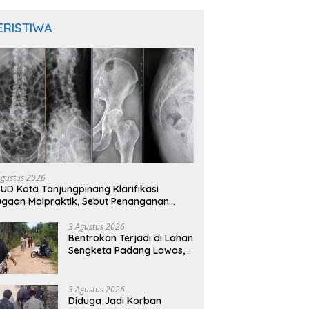
ERISTIWA
Agustus 2026
UD Kota Tanjungpinang Klarifikasi
gaan Malpraktik, Sebut Penanganan
sien Sesuai Standar Medis
3 Agustus 2026
Bentrokan Terjadi di Lahan
Sengketa Padang Lawas,
Kades Gunung Malintang
Mengaku Dianiaya dan
Diancam Oknum DPRD
3 Agustus 2026
Diduga Jadi Korban