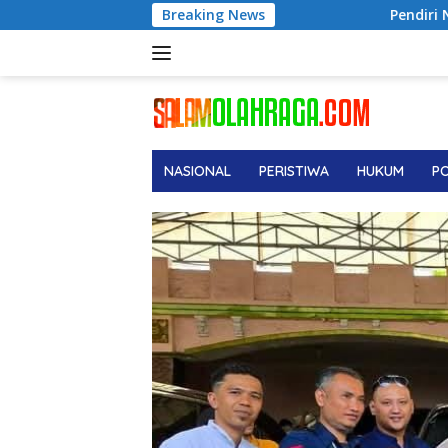
Langsung
Breaking News
Pendiri No Viral No Justice, Advokat M
ke
konten
NASIONAL
PERISTIWA
HUKUM
PO