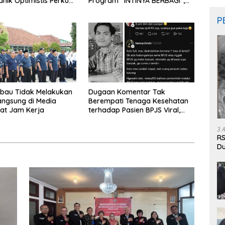
anik Optimistis Perkuat
Program “INTINYA BERBAGI”,
 Hukum
Sediakan Makan dan Minum
Gratis untuk Masyarakat
P
mbau Tidak Melakukan
Dugaan Komentar Tak
angsung di Media
Berempati Tenaga Kesehatan
aat Jam Kerja
terhadap Pasien BPJS Viral,
RSUP Dr. Sardjito Lakukan
Klarifikasi
3 
RS
Du
Pa