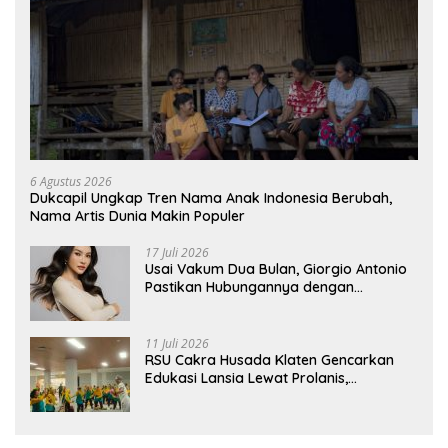
6 Agustus 2026
Dukcapil Ungkap Tren Nama Anak Indonesia Berubah,
Nama Artis Dunia Makin Populer
17 Juli 2026
Usai Vakum Dua Bulan, Giorgio Antonio
Pastikan Hubungannya dengan
Sarwendah Baik-baik Saja
11 Juli 2026
RSU Cakra Husada Klaten Gencarkan
Edukasi Lansia Lewat Prolanis,
Waspadai Diabetes dan Hipertensi
sebagai “Silent Killer”