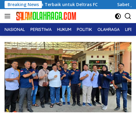
Langsung
 Performa Terbaik untuk Deltras FC
Breaking News
Sabet Juara 1 Usia
ke
konten
NASIONAL
PERISTIWA
HUKUM
POLITIK
OLAHRAGA
LIFE