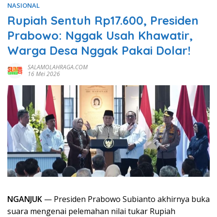
NASIONAL
Rupiah Sentuh Rp17.600, Presiden
Prabowo: Nggak Usah Khawatir,
Warga Desa Nggak Pakai Dolar!
SALAMOLAHRAGA.COM
16 Mei 2026
NGANJUK
— Presiden Prabowo Subianto akhirnya buka
suara mengenai pelemahan nilai tukar Rupiah