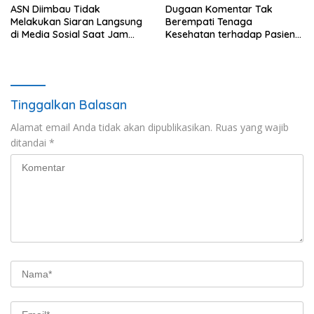
ASN Diimbau Tidak
Dugaan Komentar Tak
Melakukan Siaran Langsung
Berempati Tenaga
di Media Sosial Saat Jam
Kesehatan terhadap Pasien
Kerja
BPJS Viral, RSUP Dr. Sardjito
Lakukan Klarifikasi
Tinggalkan Balasan
Alamat email Anda tidak akan dipublikasikan.
Ruas yang wajib
ditandai
*