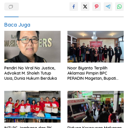
Baca Juga
Pendiri No Viral No Justice,
Noor Biyanto Terpilih
Advokat M. Sholeh Tutup
Aklamasi Pimpin BPC
Usia, Dunia Hukum Berduka
PERADIN Magetan, Bupati
Nanik Optimistis Perkuat
Layanan Hukum
INTI PC Jombang dan PK
Diduga Keracunan Makanan