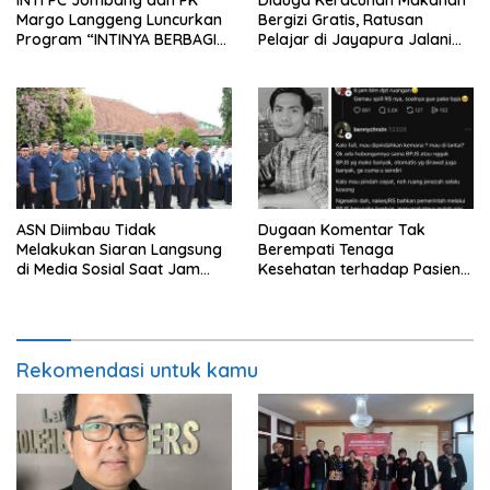
Margo Langgeng Luncurkan
Bergizi Gratis, Ratusan
Program “INTINYA BERBAGI”,
Pelajar di Jayapura Jalani
Sediakan Makan dan Minum
Perawatan
Gratis untuk Masyarakat
ASN Diimbau Tidak
Dugaan Komentar Tak
Melakukan Siaran Langsung
Berempati Tenaga
di Media Sosial Saat Jam
Kesehatan terhadap Pasien
Kerja
BPJS Viral, RSUP Dr. Sardjito
Lakukan Klarifikasi
Rekomendasi untuk kamu