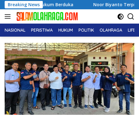
Langsung
ia Hukum Berduka
Breaking News
Noor Biyanto Terpilih Aklamasi Pimpi
ke
konten
NASIONAL
PERISTIWA
HUKUM
POLITIK
OLAHRAGA
LIFE