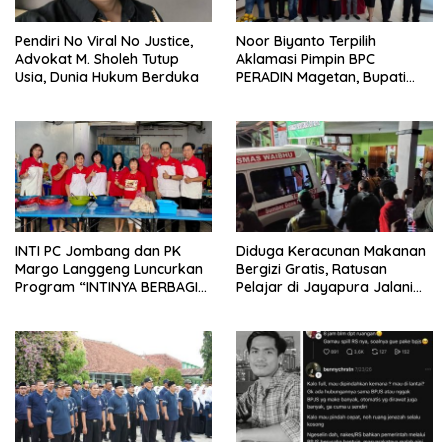
Pendiri No Viral No Justice,
Noor Biyanto Terpilih
Advokat M. Sholeh Tutup
Aklamasi Pimpin BPC
Usia, Dunia Hukum Berduka
PERADIN Magetan, Bupati
Nanik Optimistis Perkuat
Layanan Hukum
INTI PC Jombang dan PK
Diduga Keracunan Makanan
Margo Langgeng Luncurkan
Bergizi Gratis, Ratusan
Program “INTINYA BERBAGI”,
Pelajar di Jayapura Jalani
Sediakan Makan dan Minum
Perawatan
Gratis untuk Masyarakat