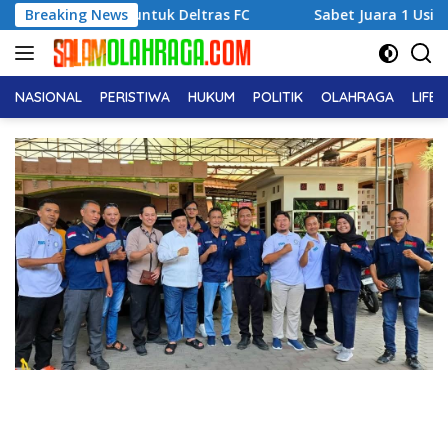
Langsung
ik untuk Deltras FC
Breaking News
Sabet Juara 1 Usia Dini, Adena Zah
ke
konten
NASIONAL
PERISTIWA
HUKUM
POLITIK
OLAHRAGA
LIFE