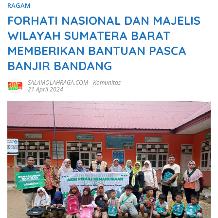
RAGAM
FORHATI NASIONAL DAN MAJELIS
WILAYAH SUMATERA BARAT
MEMBERIKAN BANTUAN PASCA
BANJIR BANDANG
SALAMOLAHRAGA.COM
-
Komunitas
21 April 2024