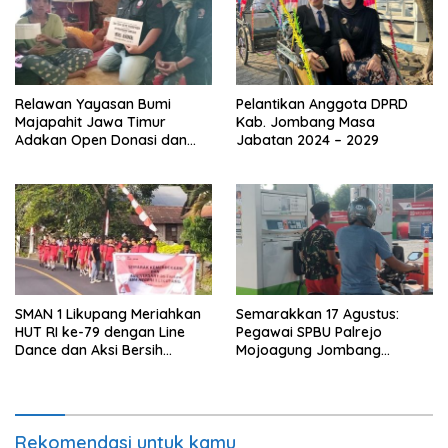
Relawan Yayasan Bumi
Pelantikan Anggota DPRD
Majapahit Jawa Timur
Kab. Jombang Masa
Adakan Open Donasi dan
Jabatan 2024 – 2029
Berikan Pendampingan
Sosial
SMAN 1 Likupang Meriahkan
Semarakkan 17 Agustus:
HUT RI ke-79 dengan Line
Pegawai SPBU Palrejo
Dance dan Aksi Bersih
Mojoagung Jombang
Lingkungan
Kenakan Seragam
Perjuangan RI
Rekomendasi untuk kamu