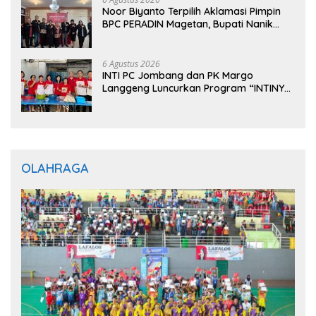
Noor Biyanto Terpilih Aklamasi Pimpin
BPC PERADIN Magetan, Bupati Nanik
Optimistis Perkuat Layanan Hukum
6 Agustus 2026
INTI PC Jombang dan PK Margo
Langgeng Luncurkan Program “INTINYA
BERBAGI”, Sediakan Makan dan Minum
Gratis untuk Masyarakat
OLAHRAGA