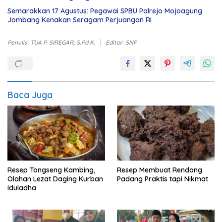
Semarakkan 17 Agustus: Pegawai SPBU Palrejo Mojoagung
Jombang Kenakan Seragam Perjuangan RI
Penulis: TUA P. SIREGAR, S.Pd.K.
Editor: SNF
Baca Juga
Resep Tongseng Kambing,
Resep Membuat Rendang
Olahan Lezat Daging Kurban
Padang Praktis tapi Nikmat
Iduladha