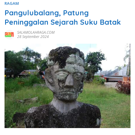
RAGAM
Pangulubalang, Patung
Peninggalan Sejarah Suku Batak
SALAMOLAHRAGA.COM
28 September 2024