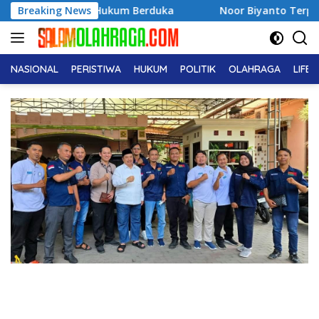
Langsung
ukum Berduka
Breaking News
Noor Biyanto Terpilih Aklamasi Pimpin B
ke
konten
NASIONAL
PERISTIWA
HUKUM
POLITIK
OLAHRAGA
LIFE