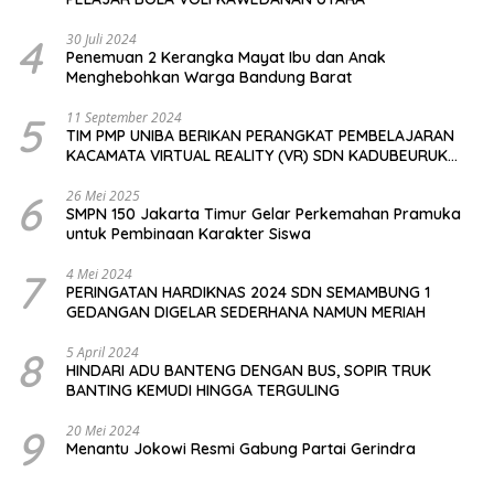
4
30 Juli 2024
Penemuan 2 Kerangka Mayat Ibu dan Anak
Menghebohkan Warga Bandung Barat
5
11 September 2024
TIM PMP UNIBA BERIKAN PERANGKAT PEMBELAJARAN
KACAMATA VIRTUAL REALITY (VR) SDN KADUBEURUK
CIOMAS SERANG
6
26 Mei 2025
SMPN 150 Jakarta Timur Gelar Perkemahan Pramuka
untuk Pembinaan Karakter Siswa
7
4 Mei 2024
PERINGATAN HARDIKNAS 2024 SDN SEMAMBUNG 1
GEDANGAN DIGELAR SEDERHANA NAMUN MERIAH
8
5 April 2024
HINDARI ADU BANTENG DENGAN BUS, SOPIR TRUK
BANTING KEMUDI HINGGA TERGULING
9
20 Mei 2024
Menantu Jokowi Resmi Gabung Partai Gerindra