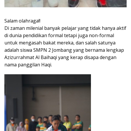
Salam olahraga!!
Di zaman milenial banyak pelajar yang tidak hanya aktif
di dunia pendidikan formal tetapi juga non-formal
untuk mengasah bakat mereka, dan salah satunya
adalah siswa SMPN 2 Jombang yang bernama lengkap
Azizurrahmat Al Baihaqi yang kerap disapa dengan
nama panggilan Haqi.