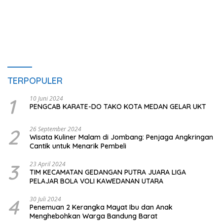
TERPOPULER
1
10 Juni 2024
PENGCAB KARATE-DO TAKO KOTA MEDAN GELAR UKT
2
26 September 2024
Wisata Kuliner Malam di Jombang: Penjaga Angkringan
Cantik untuk Menarik Pembeli
3
23 April 2024
TIM KECAMATAN GEDANGAN PUTRA JUARA LIGA
PELAJAR BOLA VOLI KAWEDANAN UTARA
4
30 Juli 2024
Penemuan 2 Kerangka Mayat Ibu dan Anak
Menghebohkan Warga Bandung Barat