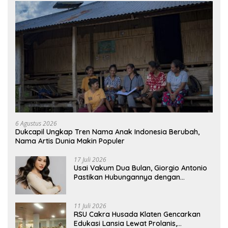
6 Agustus 2026
Dukcapil Ungkap Tren Nama Anak Indonesia Berubah,
Nama Artis Dunia Makin Populer
17 Juli 2026
Usai Vakum Dua Bulan, Giorgio Antonio
Pastikan Hubungannya dengan
Sarwendah Baik-baik Saja
11 Juli 2026
RSU Cakra Husada Klaten Gencarkan
Edukasi Lansia Lewat Prolanis,