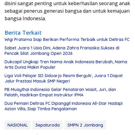
disini sangat penting untuk keberhasilan seorang anak
sebagai penerus generasi bangsa dan untuk kemajuan
bangsa Indonesia.
Berita Terkait
Wigi Pratama Siap Berikan Performa Terbaik untuk Deltras FC
Sabet Juara 1 Usia Dini, Adena Zahra Fransiska Sukses di
Pencak Silat Jombang Open 2026
Dukcapil Ungkap Tren Nama Anak Indonesia Berubah, Nama
Artis Dunia Makin Populer
Liga Voli Pelajar SD Sidoarjo Resmi Bergulir, Juara 1 Dapat
Jalur Prestasi Masuk SMP Negeri
PB Muaythai Indonesia Gelar Penataran Wasit, Juri, dan
Pelatih, Hadirkan Empat Instruktur IFMA
Dua Pemain Deltras FC Dipanggil Indonesia All-Star Hadapi
Aston Villa, Siap Timba Pengalaman
NASIONAL
Sepaturoda
SMPN 2 Jombang