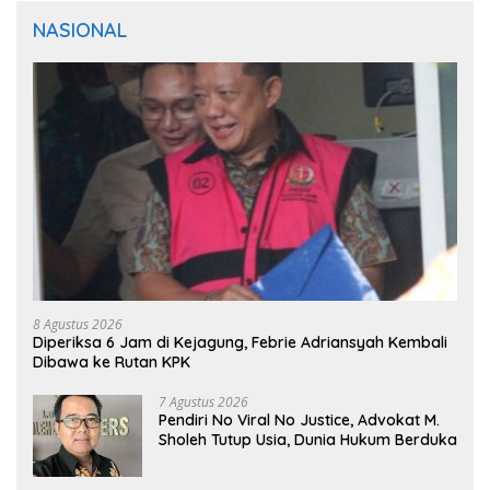
NASIONAL
8 Agustus 2026
Diperiksa 6 Jam di Kejagung, Febrie Adriansyah Kembali
Dibawa ke Rutan KPK
7 Agustus 2026
Pendiri No Viral No Justice, Advokat M.
Sholeh Tutup Usia, Dunia Hukum Berduka