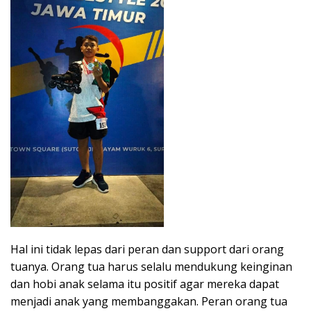
Hal ini tidak lepas dari peran dan support dari orang
tuanya. Orang tua harus selalu mendukung keinginan
dan hobi anak selama itu positif agar mereka dapat
menjadi anak yang membanggakan. Peran orang tua