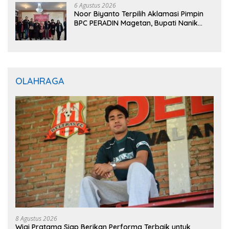
6 Agustus 2026
Noor Biyanto Terpilih Aklamasi Pimpin
BPC PERADIN Magetan, Bupati Nanik
Optimistis Perkuat Layanan Hukum
OLAHRAGA
8 Agustus 2026
Wigi Pratama Siap Berikan Performa Terbaik untuk