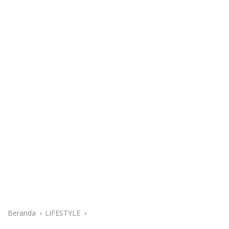
Beranda
LIFESTYLE