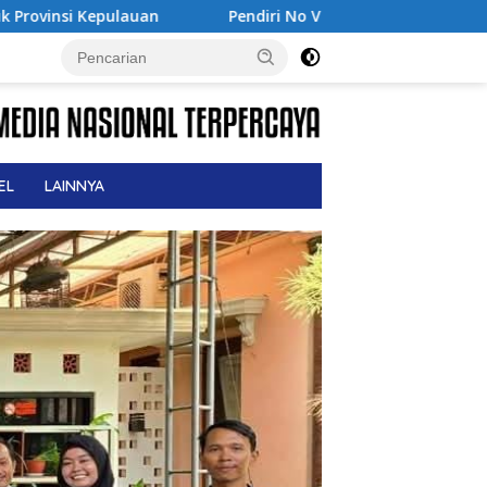
i No Viral No Justice, Advokat M. Sholeh Tutup Usia, Dunia Hu
EL
LAINNYA