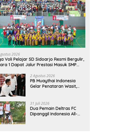
Agustus 2026
ga Voli Pelajar SD Sidoarjo Resmi Bergulir,
ara 1 Dapat Jalur Prestasi Masuk SMP
geri
2 Agustus 2026
PB Muaythai Indonesia
Gelar Penataran Wasit,
Juri, dan Pelatih, Hadirkan
Empat Instruktur IFMA
31 Juli 2026
Dua Pemain Deltras FC
Dipanggil Indonesia All-
Star Hadapi Aston Villa,
Siap Timba Pengalaman