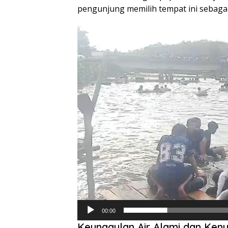
pengunjung memilih tempat ini sebagai 
Pemutar
Video
00:00
Keunggulan Air Alami dan Ke