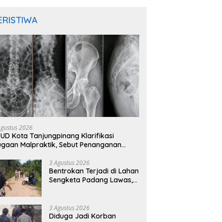
ERISTIWA
Agustus 2026
UD Kota Tanjungpinang Klarifikasi
gaan Malpraktik, Sebut Penanganan
sien Sesuai Standar Medis
3 Agustus 2026
Bentrokan Terjadi di Lahan
Sengketa Padang Lawas,
Kades Gunung Malintang
Mengaku Dianiaya dan
Diancam Oknum DPRD
3 Agustus 2026
Diduga Jadi Korban