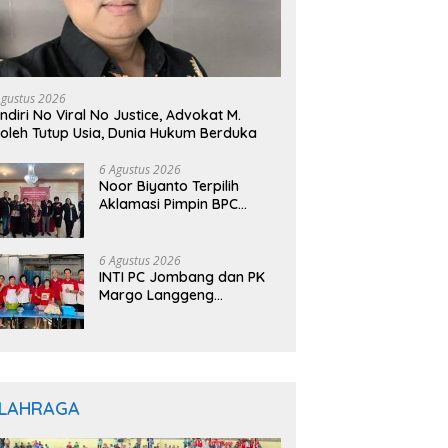
Agustus 2026
ndiri No Viral No Justice, Advokat M.
oleh Tutup Usia, Dunia Hukum Berduka
6 Agustus 2026
Noor Biyanto Terpilih
Aklamasi Pimpin BPC
PERADIN Magetan, Bupati
Nanik Optimistis Perkuat
Layanan Hukum
6 Agustus 2026
INTI PC Jombang dan PK
Margo Langgeng
Luncurkan Program
“INTINYA BERBAGI”,
Sediakan Makan dan
Minum Gratis untuk
Masyarakat
LAHRAGA