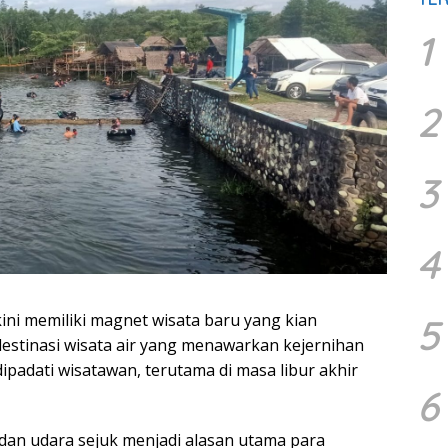
1
2
3
4
ni memiliki magnet wisata baru yang kian
5
destinasi wisata air yang menawarkan kejernihan
ipadati wisatawan, terutama di masa libur akhir
6
dan udara sejuk menjadi alasan utama para