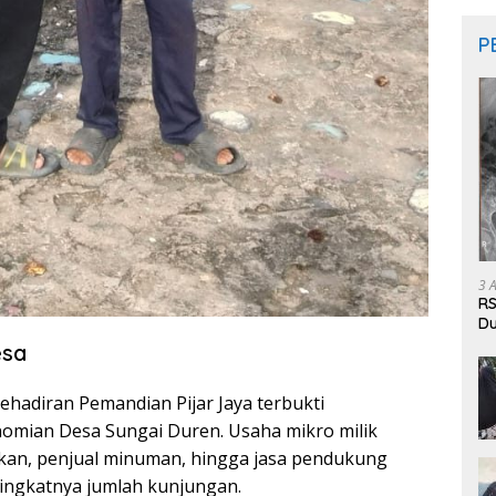
P
3 
RS
Du
Pa
esa
ehadiran Pemandian Pijar Jaya terbukti
omian Desa Sungai Duren. Usaha mikro milik
kan, penjual minuman, hingga jasa pendukung
ningkatnya jumlah kunjungan.