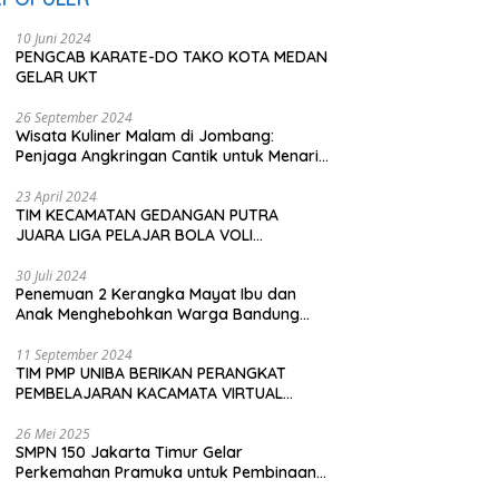
10 Juni 2024
PENGCAB KARATE-DO TAKO KOTA MEDAN
GELAR UKT
26 September 2024
Wisata Kuliner Malam di Jombang:
Penjaga Angkringan Cantik untuk Menarik
Pembeli
23 April 2024
TIM KECAMATAN GEDANGAN PUTRA
JUARA LIGA PELAJAR BOLA VOLI
KAWEDANAN UTARA
30 Juli 2024
Penemuan 2 Kerangka Mayat Ibu dan
Anak Menghebohkan Warga Bandung
Barat
11 September 2024
TIM PMP UNIBA BERIKAN PERANGKAT
PEMBELAJARAN KACAMATA VIRTUAL
REALITY (VR) SDN KADUBEURUK CIOMAS
SERANG
26 Mei 2025
SMPN 150 Jakarta Timur Gelar
Perkemahan Pramuka untuk Pembinaan
Karakter Siswa