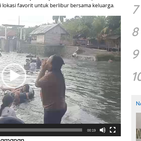
7
lokasi favorit untuk berlibur bersama keluarga.
8
9
1
N
00:19
nyamanan