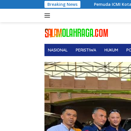
Langsung
Pemuda ICMI Kota Tual Apresiasi Pra Muktamar ICMI VI
Breaking News
ke
konten
NASIONAL
PERISTIWA
HUKUM
PO