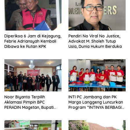
Diperiksa 6 Jam di Kejagung,
Pendiri No Viral No Justice,
Febrie Adriansyah Kembali
Advokat M. Sholeh Tutup
Dibawa ke Rutan KPK
Usia, Dunia Hukum Berduka
Noor Biyanto Terpilih
INTI PC Jombang dan PK
Aklamasi Pimpin BPC
Margo Langgeng Luncurkan
PERADIN Magetan, Bupati
Program “INTINYA BERBAGI”,
Nanik Optimistis Perkuat
Sediakan Makan dan Minum
Layanan Hukum
Gratis untuk Masyarakat