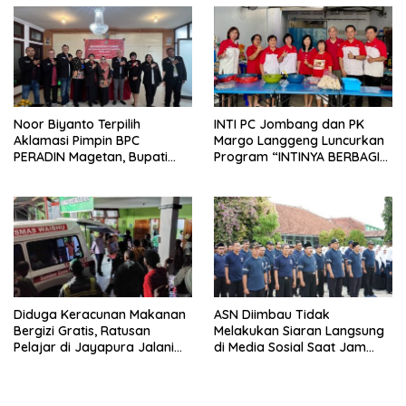
Noor Biyanto Terpilih
INTI PC Jombang dan PK
Aklamasi Pimpin BPC
Margo Langgeng Luncurkan
PERADIN Magetan, Bupati
Program “INTINYA BERBAGI”,
Nanik Optimistis Perkuat
Sediakan Makan dan Minum
Layanan Hukum
Gratis untuk Masyarakat
Diduga Keracunan Makanan
ASN Diimbau Tidak
Bergizi Gratis, Ratusan
Melakukan Siaran Langsung
Pelajar di Jayapura Jalani
di Media Sosial Saat Jam
Perawatan
Kerja