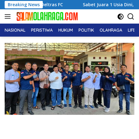
Langsung
k Deltras FC
Breaking News
Sabet Juara 1 Usia Dini, Adena Zahra Fran
ke
konten
NASIONAL
PERISTIWA
HUKUM
POLITIK
OLAHRAGA
LIFE