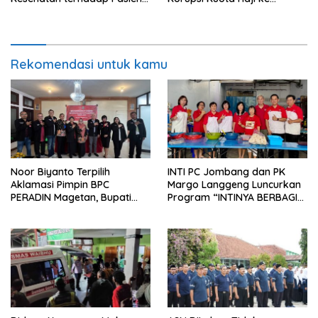
BPJS Viral, RSUP Dr. Sardjito
Pengadilan Tipikor
Lakukan Klarifikasi
Rekomendasi untuk kamu
Noor Biyanto Terpilih
INTI PC Jombang dan PK
Aklamasi Pimpin BPC
Margo Langgeng Luncurkan
PERADIN Magetan, Bupati
Program “INTINYA BERBAGI”,
Nanik Optimistis Perkuat
Sediakan Makan dan Minum
Layanan Hukum
Gratis untuk Masyarakat