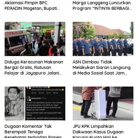
Aklamasi Pimpin BPC
Margo Langgeng Luncurkan
PERADIN Magetan, Bupati
Program “INTINYA BERBAGI”,
Nanik Optimistis Perkuat
Sediakan Makan dan Minum
Layanan Hukum
Gratis untuk Masyarakat
Diduga Keracunan Makanan
ASN Diimbau Tidak
Bergizi Gratis, Ratusan
Melakukan Siaran Langsung
Pelajar di Jayapura Jalani
di Media Sosial Saat Jam
Perawatan
Kerja
Dugaan Komentar Tak
JPU KPK Limpahkan
Berempati Tenaga
Dakwaan Kasus Dugaan
Kesehatan terhadap Pasien
Korupsi Kuota Haji ke