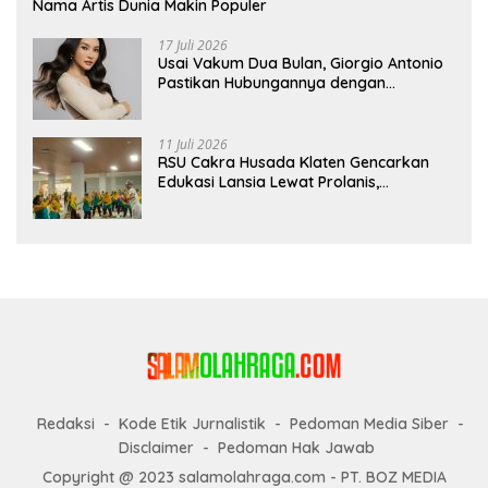
Nama Artis Dunia Makin Populer
17 Juli 2026
Usai Vakum Dua Bulan, Giorgio Antonio
Pastikan Hubungannya dengan
Sarwendah Baik-baik Saja
11 Juli 2026
RSU Cakra Husada Klaten Gencarkan
Edukasi Lansia Lewat Prolanis,
Waspadai Diabetes dan Hipertensi
sebagai “Silent Killer”
Redaksi
Kode Etik Jurnalistik
Pedoman Media Siber
Disclaimer
Pedoman Hak Jawab
Copyright @ 2023 salamolahraga.com - PT. BOZ MEDIA