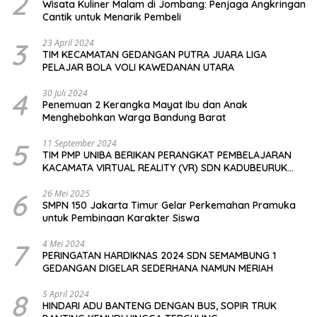
2
Wisata Kuliner Malam di Jombang: Penjaga Angkringan
Cantik untuk Menarik Pembeli
3
23 April 2024
TIM KECAMATAN GEDANGAN PUTRA JUARA LIGA
PELAJAR BOLA VOLI KAWEDANAN UTARA
4
30 Juli 2024
Penemuan 2 Kerangka Mayat Ibu dan Anak
Menghebohkan Warga Bandung Barat
5
11 September 2024
TIM PMP UNIBA BERIKAN PERANGKAT PEMBELAJARAN
KACAMATA VIRTUAL REALITY (VR) SDN KADUBEURUK
CIOMAS SERANG
6
26 Mei 2025
SMPN 150 Jakarta Timur Gelar Perkemahan Pramuka
untuk Pembinaan Karakter Siswa
7
4 Mei 2024
PERINGATAN HARDIKNAS 2024 SDN SEMAMBUNG 1
GEDANGAN DIGELAR SEDERHANA NAMUN MERIAH
8
5 April 2024
HINDARI ADU BANTENG DENGAN BUS, SOPIR TRUK