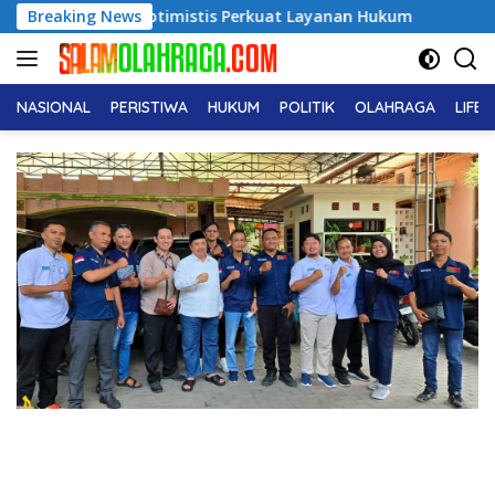
Langsung
timistis Perkuat Layanan Hukum
Breaking News
Dukcapil Ungkap Tren 
ke
konten
NASIONAL
PERISTIWA
HUKUM
POLITIK
OLAHRAGA
LIFE