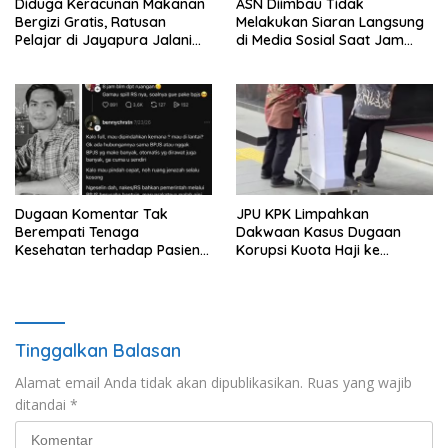
Diduga Keracunan Makanan
ASN Diimbau Tidak
Bergizi Gratis, Ratusan
Melakukan Siaran Langsung
Pelajar di Jayapura Jalani
di Media Sosial Saat Jam
Perawatan
Kerja
Dugaan Komentar Tak
JPU KPK Limpahkan
Berempati Tenaga
Dakwaan Kasus Dugaan
Kesehatan terhadap Pasien
Korupsi Kuota Haji ke
BPJS Viral, RSUP Dr. Sardjito
Pengadilan Tipikor
Lakukan Klarifikasi
Tinggalkan Balasan
Alamat email Anda tidak akan dipublikasikan.
Ruas yang wajib
ditandai
*