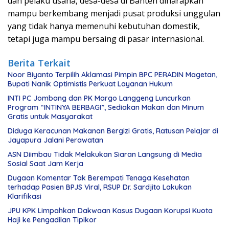
dan pelaku usaha, desa-desa di Banten diharapkan
mampu berkembang menjadi pusat produksi unggulan
yang tidak hanya memenuhi kebutuhan domestik,
tetapi juga mampu bersaing di pasar internasional.
Berita Terkait
Noor Biyanto Terpilih Aklamasi Pimpin BPC PERADIN Magetan,
Bupati Nanik Optimistis Perkuat Layanan Hukum
INTI PC Jombang dan PK Margo Langgeng Luncurkan
Program “INTINYA BERBAGI”, Sediakan Makan dan Minum
Gratis untuk Masyarakat
Diduga Keracunan Makanan Bergizi Gratis, Ratusan Pelajar di
Jayapura Jalani Perawatan
ASN Diimbau Tidak Melakukan Siaran Langsung di Media
Sosial Saat Jam Kerja
Dugaan Komentar Tak Berempati Tenaga Kesehatan
terhadap Pasien BPJS Viral, RSUP Dr. Sardjito Lakukan
Klarifikasi
JPU KPK Limpahkan Dakwaan Kasus Dugaan Korupsi Kuota
Haji ke Pengadilan Tipikor