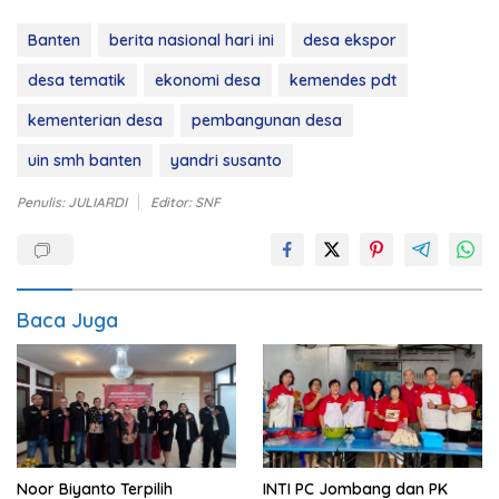
Banten
berita nasional hari ini
desa ekspor
desa tematik
ekonomi desa
kemendes pdt
kementerian desa
pembangunan desa
uin smh banten
yandri susanto
Penulis: JULIARDI
Editor: SNF
Baca Juga
Noor Biyanto Terpilih
INTI PC Jombang dan PK