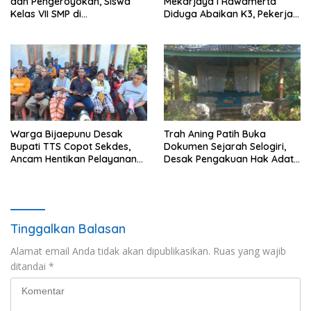
dan Pengeroyokan, Siswa
Mekarjaya I Rawamerta
Kelas VII SMP di
Diduga Abaikan K3, Pekerja
Randudongkal Meninggal
Terlihat Tanpa APD
Dunia
Warga Bijaepunu Desak
Trah Aning Patih Buka
Bupati TTS Copot Sekdes,
Dokumen Sejarah Selogiri,
Ancam Hentikan Pelayanan
Desak Pengakuan Hak Adat
Desa
dan Pelestarian Hutan
Banyuwangi
Tinggalkan Balasan
Alamat email Anda tidak akan dipublikasikan.
Ruas yang wajib
ditandai
*