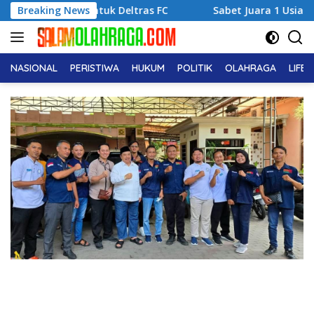
Langsung
untuk Deltras FC
Breaking News
Sabet Juara 1 Usia Dini, Adena Zahra
ke
konten
NASIONAL
PERISTIWA
HUKUM
POLITIK
OLAHRAGA
LIFE