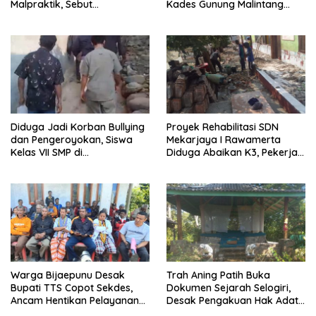
Malpraktik, Sebut
Kades Gunung Malintang
Penanganan Pasien Sesuai
Mengaku Dianiaya dan
Standar Medis
Diancam Oknum DPRD
Diduga Jadi Korban Bullying
Proyek Rehabilitasi SDN
dan Pengeroyokan, Siswa
Mekarjaya I Rawamerta
Kelas VII SMP di
Diduga Abaikan K3, Pekerja
Randudongkal Meninggal
Terlihat Tanpa APD
Dunia
Warga Bijaepunu Desak
Trah Aning Patih Buka
Bupati TTS Copot Sekdes,
Dokumen Sejarah Selogiri,
Ancam Hentikan Pelayanan
Desak Pengakuan Hak Adat
Desa
dan Pelestarian Hutan