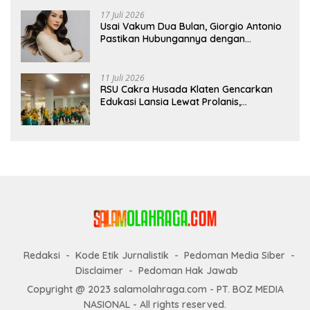
17 Juli 2026
Usai Vakum Dua Bulan, Giorgio Antonio
Pastikan Hubungannya dengan
Sarwendah Baik-baik Saja
11 Juli 2026
RSU Cakra Husada Klaten Gencarkan
Edukasi Lansia Lewat Prolanis,
Waspadai Diabetes dan Hipertensi
sebagai “Silent Killer”
Redaksi
Kode Etik Jurnalistik
Pedoman Media Siber
Disclaimer
Pedoman Hak Jawab
Copyright @ 2023 salamolahraga.com - PT. BOZ MEDIA
NASIONAL - All rights reserved.