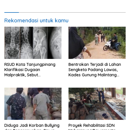
Banyuwangi
Rekomendasi untuk kamu
RSUD Kota Tanjungpinang
Bentrokan Terjadi di Lahan
Klarifikasi Dugaan
Sengketa Padang Lawas,
Malpraktik, Sebut
Kades Gunung Malintang
Penanganan Pasien Sesuai
Mengaku Dianiaya dan
Standar Medis
Diancam Oknum DPRD
Diduga Jadi Korban Bullying
Proyek Rehabilitasi SDN