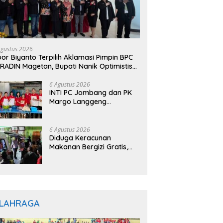
Agustus 2026
or Biyanto Terpilih Aklamasi Pimpin BPC
RADIN Magetan, Bupati Nanik Optimistis
rkuat Layanan Hukum
6 Agustus 2026
INTI PC Jombang dan PK
Margo Langgeng
Luncurkan Program
“INTINYA BERBAGI”,
Sediakan Makan dan
6 Agustus 2026
Minum Gratis untuk
Diduga Keracunan
Masyarakat
Makanan Bergizi Gratis,
Ratusan Pelajar di
Jayapura Jalani
Perawatan
LAHRAGA