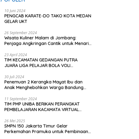
10 Juni 2024
PENGCAB KARATE-DO TAKO KOTA MEDAN
GELAR UKT
26 September 2024
Wisata Kuliner Malam di Jombang:
Penjaga Angkringan Cantik untuk Menarik
Pembeli
23 April 2024
TIM KECAMATAN GEDANGAN PUTRA
JUARA LIGA PELAJAR BOLA VOLI
KAWEDANAN UTARA
30 Juli 2024
Penemuan 2 Kerangka Mayat Ibu dan
Anak Menghebohkan Warga Bandung
Barat
11 September 2024
TIM PMP UNIBA BERIKAN PERANGKAT
PEMBELAJARAN KACAMATA VIRTUAL
REALITY (VR) SDN KADUBEURUK CIOMAS
SERANG
26 Mei 2025
SMPN 150 Jakarta Timur Gelar
Perkemahan Pramuka untuk Pembinaan
Karakter Siswa