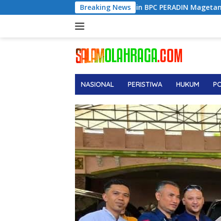
Langsung
in BPC PERADIN Magetan, Bupati Nanik Optimistis Perkuat Lay
Breaking News
ke
konten
NASIONAL
PERISTIWA
HUKUM
PO