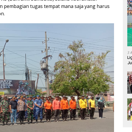
an pembagian tugas tempat mana saja yang harus
on.
3 
Li
Ju
Ne