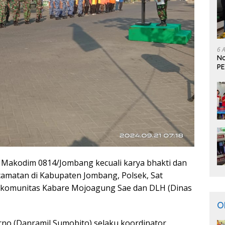
6 
No
PE
Pe
i Makodim 0814/Jombang kecuali karya bhakti dan
camatan di Kabupaten Jombang, Polsek, Sat
, komunitas Kabare Mojoagung Sae dan DLH (Dinas
O
rno (Danramil Sumobito) selaku koordinator