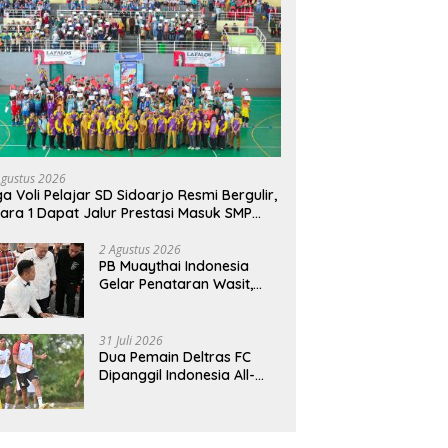
Agustus 2026
ga Voli Pelajar SD Sidoarjo Resmi Bergulir,
ara 1 Dapat Jalur Prestasi Masuk SMP
geri
2 Agustus 2026
PB Muaythai Indonesia
Gelar Penataran Wasit,
Juri, dan Pelatih, Hadirkan
Empat Instruktur IFMA
31 Juli 2026
Dua Pemain Deltras FC
Dipanggil Indonesia All-
Star Hadapi Aston Villa,
Siap Timba Pengalaman