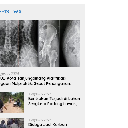
ERISTIWA
Agustus 2026
UD Kota Tanjungpinang Klarifikasi
gaan Malpraktik, Sebut Penanganan
sien Sesuai Standar Medis
3 Agustus 2026
Bentrokan Terjadi di Lahan
Sengketa Padang Lawas,
Kades Gunung Malintang
Mengaku Dianiaya dan
Diancam Oknum DPRD
3 Agustus 2026
Diduga Jadi Korban