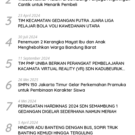
Cantik untuk Menarik Pembeli
3
23 April 2024
TIM KECAMATAN GEDANGAN PUTRA JUARA LIGA
PELAJAR BOLA VOLI KAWEDANAN UTARA
4
30 Juli 2024
Penemuan 2 Kerangka Mayat Ibu dan Anak
Menghebohkan Warga Bandung Barat
5
11 September 2024
TIM PMP UNIBA BERIKAN PERANGKAT PEMBELAJARAN
KACAMATA VIRTUAL REALITY (VR) SDN KADUBEURUK
CIOMAS SERANG
6
26 Mei 2025
SMPN 150 Jakarta Timur Gelar Perkemahan Pramuka
untuk Pembinaan Karakter Siswa
7
4 Mei 2024
PERINGATAN HARDIKNAS 2024 SDN SEMAMBUNG 1
GEDANGAN DIGELAR SEDERHANA NAMUN MERIAH
8
5 April 2024
HINDARI ADU BANTENG DENGAN BUS, SOPIR TRUK
BANTING KEMUDI HINGGA TERGULING