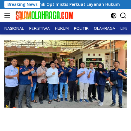
Langsung
pati Nanik Optimistis Perkuat Layanan Hukum
Breaking News
Dukcapil
ke
konten
NASIONAL
PERISTIWA
HUKUM
POLITIK
OLAHRAGA
LIFE