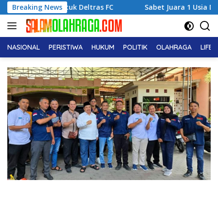
Langsung
k untuk Deltras FC
Breaking News
Sabet Juara 1 Usia Dini, Adena Zahr
ke
konten
NASIONAL
PERISTIWA
HUKUM
POLITIK
OLAHRAGA
LIFE