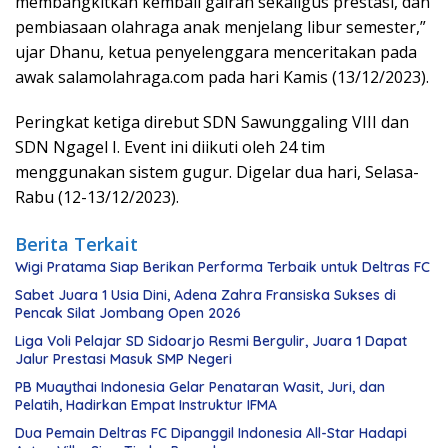
membangkitkan kembali gairah sekaligus prestasi, dan
pembiasaan olahraga anak menjelang libur semester,”
ujar Dhanu, ketua penyelenggara menceritakan pada
awak salamolahraga.com pada hari Kamis (13/12/2023).
Peringkat ketiga direbut SDN Sawunggaling VIII dan
SDN Ngagel I. Event ini diikuti oleh 24 tim
menggunakan sistem gugur. Digelar dua hari, Selasa-
Rabu (12-13/12/2023).
Berita Terkait
Wigi Pratama Siap Berikan Performa Terbaik untuk Deltras FC
Sabet Juara 1 Usia Dini, Adena Zahra Fransiska Sukses di
Pencak Silat Jombang Open 2026
Liga Voli Pelajar SD Sidoarjo Resmi Bergulir, Juara 1 Dapat
Jalur Prestasi Masuk SMP Negeri
PB Muaythai Indonesia Gelar Penataran Wasit, Juri, dan
Pelatih, Hadirkan Empat Instruktur IFMA
Dua Pemain Deltras FC Dipanggil Indonesia All-Star Hadapi