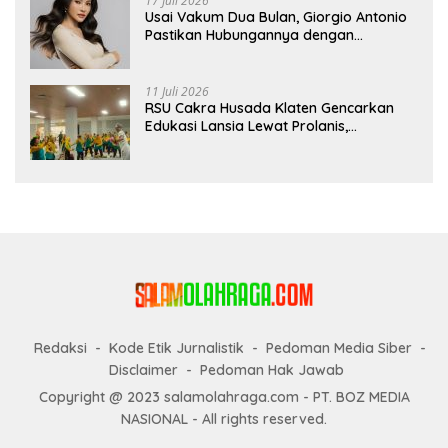
17 Juli 2026
Usai Vakum Dua Bulan, Giorgio Antonio
Pastikan Hubungannya dengan
Sarwendah Baik-baik Saja
11 Juli 2026
RSU Cakra Husada Klaten Gencarkan
Edukasi Lansia Lewat Prolanis,
Waspadai Diabetes dan Hipertensi
sebagai “Silent Killer”
Redaksi
Kode Etik Jurnalistik
Pedoman Media Siber
Disclaimer
Pedoman Hak Jawab
Copyright @ 2023 salamolahraga.com - PT. BOZ MEDIA
NASIONAL - All rights reserved.