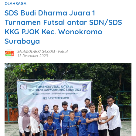
OLAHRAGA
SDS Budi Dharma Juara 1
Turnamen Futsal antar SDN/SDS
KKG PJOK Kec. Wonokromo
Surabaya
SALAMOLAHRAGA.COM
-
Futsal
13 Desember 2023