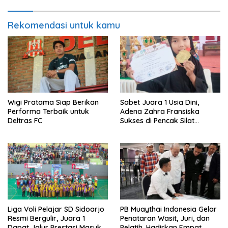
Rekomendasi untuk kamu
Wigi Pratama Siap Berikan
Sabet Juara 1 Usia Dini,
Performa Terbaik untuk
Adena Zahra Fransiska
Deltras FC
Sukses di Pencak Silat
Jombang Open 2026
Liga Voli Pelajar SD Sidoarjo
PB Muaythai Indonesia Gelar
Resmi Bergulir, Juara 1
Penataran Wasit, Juri, dan
Dapat Jalur Prestasi Masuk
Pelatih, Hadirkan Empat