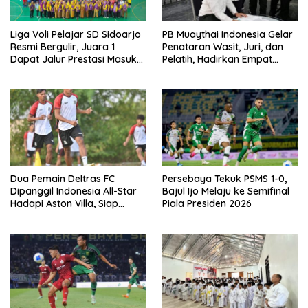
Liga Voli Pelajar SD Sidoarjo
PB Muaythai Indonesia Gelar
Resmi Bergulir, Juara 1
Penataran Wasit, Juri, dan
Dapat Jalur Prestasi Masuk
Pelatih, Hadirkan Empat
SMP Negeri
Instruktur IFMA
Dua Pemain Deltras FC
Persebaya Tekuk PSMS 1-0,
Dipanggil Indonesia All-Star
Bajul Ijo Melaju ke Semifinal
Hadapi Aston Villa, Siap
Piala Presiden 2026
Timba Pengalaman