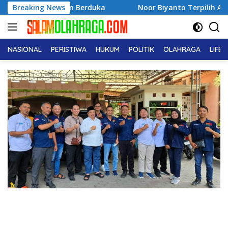
Langsung
m Berduka
Breaking News
Noor Biyanto Terpilih Aklamasi Pimpin BPC 
ke
konten
NASIONAL
PERISTIWA
HUKUM
POLITIK
OLAHRAGA
LIFE