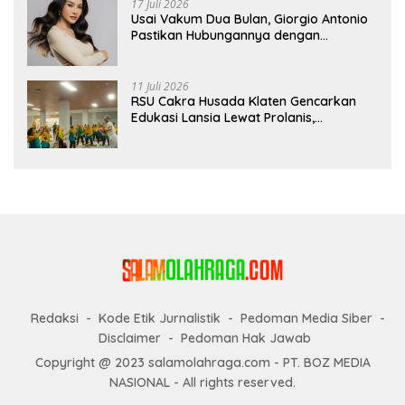
17 Juli 2026
Usai Vakum Dua Bulan, Giorgio Antonio
Pastikan Hubungannya dengan
Sarwendah Baik-baik Saja
11 Juli 2026
RSU Cakra Husada Klaten Gencarkan
Edukasi Lansia Lewat Prolanis,
Waspadai Diabetes dan Hipertensi
sebagai “Silent Killer”
Redaksi
Kode Etik Jurnalistik
Pedoman Media Siber
Disclaimer
Pedoman Hak Jawab
Copyright @ 2023 salamolahraga.com - PT. BOZ MEDIA
NASIONAL - All rights reserved.