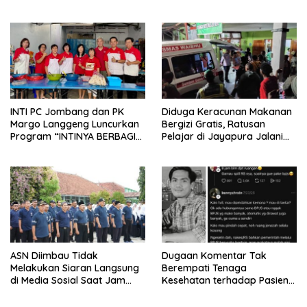
Nanik Optimistis Perkuat
Layanan Hukum
INTI PC Jombang dan PK
Diduga Keracunan Makanan
Margo Langgeng Luncurkan
Bergizi Gratis, Ratusan
Program “INTINYA BERBAGI”,
Pelajar di Jayapura Jalani
Sediakan Makan dan Minum
Perawatan
Gratis untuk Masyarakat
ASN Diimbau Tidak
Dugaan Komentar Tak
Melakukan Siaran Langsung
Berempati Tenaga
di Media Sosial Saat Jam
Kesehatan terhadap Pasien
Kerja
BPJS Viral, RSUP Dr. Sardjito
Lakukan Klarifikasi