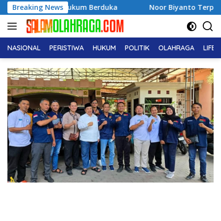
Langsung
 Dunia Hukum Berduka
Breaking News
Noor Biyanto Terpilih Aklamasi 
ke
konten
NASIONAL
PERISTIWA
HUKUM
POLITIK
OLAHRAGA
LIFE