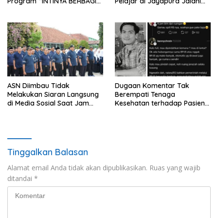
Program “INTINYA BERBAGI”,
Pelajar di Jayapura Jalani
Sediakan Makan dan Minum
Perawatan
Gratis untuk Masyarakat
ASN Diimbau Tidak
Dugaan Komentar Tak
Melakukan Siaran Langsung
Berempati Tenaga
di Media Sosial Saat Jam
Kesehatan terhadap Pasien
Kerja
BPJS Viral, RSUP Dr. Sardjito
Lakukan Klarifikasi
Tinggalkan Balasan
Alamat email Anda tidak akan dipublikasikan.
Ruas yang wajib
ditandai
*