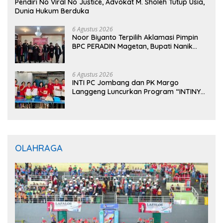
Pendiri No Viral No Justice, Advokat M. Sholeh Tutup Usia,
Dunia Hukum Berduka
6 Agustus 2026
Noor Biyanto Terpilih Aklamasi Pimpin
BPC PERADIN Magetan, Bupati Nanik
Optimistis Perkuat Layanan Hukum
6 Agustus 2026
INTI PC Jombang dan PK Margo
Langgeng Luncurkan Program “INTINYA
BERBAGI”, Sediakan Makan dan Minum
Gratis untuk Masyarakat
OLAHRAGA