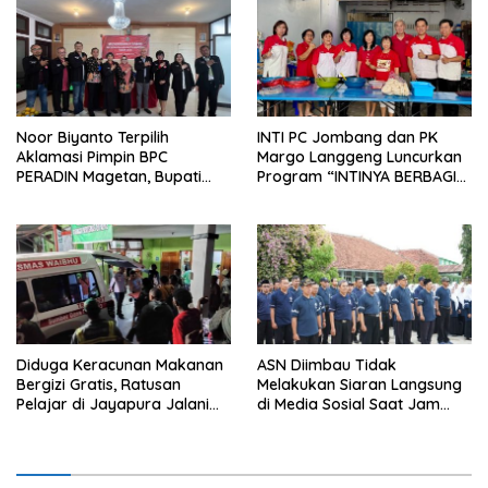
Noor Biyanto Terpilih
INTI PC Jombang dan PK
Aklamasi Pimpin BPC
Margo Langgeng Luncurkan
PERADIN Magetan, Bupati
Program “INTINYA BERBAGI”,
Nanik Optimistis Perkuat
Sediakan Makan dan Minum
Layanan Hukum
Gratis untuk Masyarakat
Diduga Keracunan Makanan
ASN Diimbau Tidak
Bergizi Gratis, Ratusan
Melakukan Siaran Langsung
Pelajar di Jayapura Jalani
di Media Sosial Saat Jam
Perawatan
Kerja