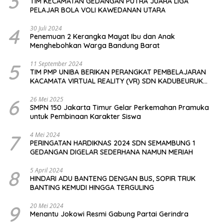
3
TIM KECAMATAN GEDANGAN PUTRA JUARA LIGA
PELAJAR BOLA VOLI KAWEDANAN UTARA
4
30 Juli 2024
Penemuan 2 Kerangka Mayat Ibu dan Anak
Menghebohkan Warga Bandung Barat
5
11 September 2024
TIM PMP UNIBA BERIKAN PERANGKAT PEMBELAJARAN
KACAMATA VIRTUAL REALITY (VR) SDN KADUBEURUK
CIOMAS SERANG
6
26 Mei 2025
SMPN 150 Jakarta Timur Gelar Perkemahan Pramuka
untuk Pembinaan Karakter Siswa
7
4 Mei 2024
PERINGATAN HARDIKNAS 2024 SDN SEMAMBUNG 1
GEDANGAN DIGELAR SEDERHANA NAMUN MERIAH
8
5 April 2024
HINDARI ADU BANTENG DENGAN BUS, SOPIR TRUK
BANTING KEMUDI HINGGA TERGULING
9
20 Mei 2024
Menantu Jokowi Resmi Gabung Partai Gerindra