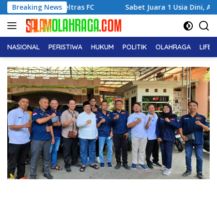
Langsung
Deltras FC
Breaking News
Sabet Juara 1 Usia Dini, Adena Zahra Fransi
ke
konten
NASIONAL
PERISTIWA
HUKUM
POLITIK
OLAHRAGA
LIFE