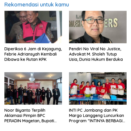
Rekomendasi untuk kamu
Diperiksa 6 Jam di Kejagung,
Pendiri No Viral No Justice,
Febrie Adriansyah Kembali
Advokat M. Sholeh Tutup
Dibawa ke Rutan KPK
Usia, Dunia Hukum Berduka
Noor Biyanto Terpilih
INTI PC Jombang dan PK
Aklamasi Pimpin BPC
Margo Langgeng Luncurkan
PERADIN Magetan, Bupati
Program “INTINYA BERBAGI”,
Nanik Optimistis Perkuat
Sediakan Makan dan Minum