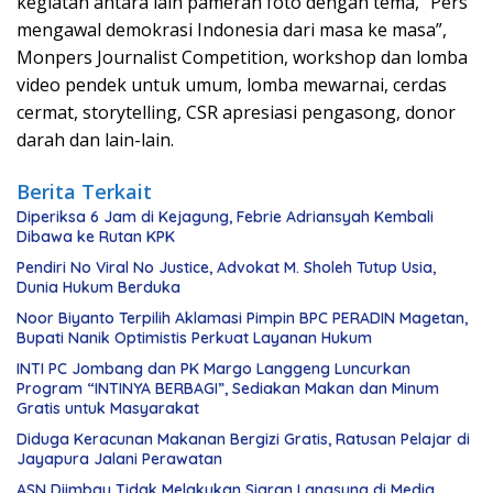
kegiatan antara lain pameran foto dengan tema, “Pers
mengawal demokrasi Indonesia dari masa ke masa”,
Monpers Journalist Competition, workshop dan lomba
video pendek untuk umum, lomba mewarnai, cerdas
cermat, storytelling, CSR apresiasi pengasong, donor
darah dan lain-lain.
Berita Terkait
Diperiksa 6 Jam di Kejagung, Febrie Adriansyah Kembali
Dibawa ke Rutan KPK
Pendiri No Viral No Justice, Advokat M. Sholeh Tutup Usia,
Dunia Hukum Berduka
Noor Biyanto Terpilih Aklamasi Pimpin BPC PERADIN Magetan,
Bupati Nanik Optimistis Perkuat Layanan Hukum
INTI PC Jombang dan PK Margo Langgeng Luncurkan
Program “INTINYA BERBAGI”, Sediakan Makan dan Minum
Gratis untuk Masyarakat
Diduga Keracunan Makanan Bergizi Gratis, Ratusan Pelajar di
Jayapura Jalani Perawatan
ASN Diimbau Tidak Melakukan Siaran Langsung di Media