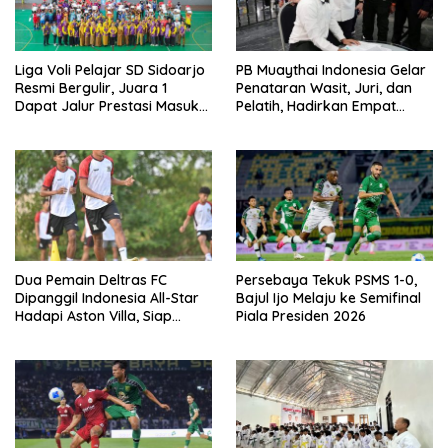
Liga Voli Pelajar SD Sidoarjo
PB Muaythai Indonesia Gelar
Resmi Bergulir, Juara 1
Penataran Wasit, Juri, dan
Dapat Jalur Prestasi Masuk
Pelatih, Hadirkan Empat
SMP Negeri
Instruktur IFMA
Dua Pemain Deltras FC
Persebaya Tekuk PSMS 1-0,
Dipanggil Indonesia All-Star
Bajul Ijo Melaju ke Semifinal
Hadapi Aston Villa, Siap
Piala Presiden 2026
Timba Pengalaman