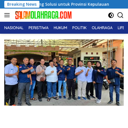
Langsung
rong Solusi untuk Provinsi Kepulauan
Breaking News
Pendiri No Viral 
ke
konten
NASIONAL
PERISTIWA
HUKUM
POLITIK
OLAHRAGA
LIFE