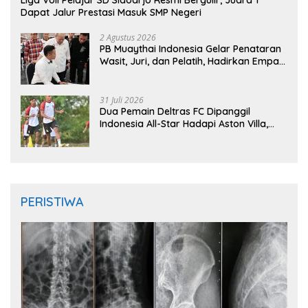
Liga Voli Pelajar SD Sidoarjo Resmi Bergulir, Juara 1
Dapat Jalur Prestasi Masuk SMP Negeri
2 Agustus 2026
PB Muaythai Indonesia Gelar Penataran
Wasit, Juri, dan Pelatih, Hadirkan Empat
Instruktur IFMA
31 Juli 2026
Dua Pemain Deltras FC Dipanggil
Indonesia All-Star Hadapi Aston Villa,
Siap Timba Pengalaman
PERISTIWA