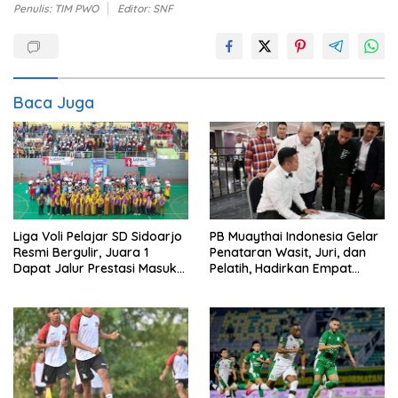
Penulis: TIM PWO
Editor: SNF
Baca Juga
Liga Voli Pelajar SD Sidoarjo
PB Muaythai Indonesia Gelar
Resmi Bergulir, Juara 1
Penataran Wasit, Juri, dan
Dapat Jalur Prestasi Masuk
Pelatih, Hadirkan Empat
SMP Negeri
Instruktur IFMA