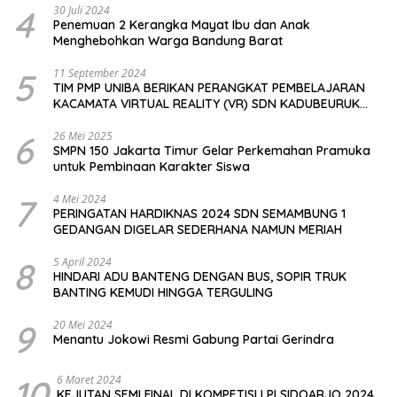
4
30 Juli 2024
Penemuan 2 Kerangka Mayat Ibu dan Anak
Menghebohkan Warga Bandung Barat
5
11 September 2024
TIM PMP UNIBA BERIKAN PERANGKAT PEMBELAJARAN
KACAMATA VIRTUAL REALITY (VR) SDN KADUBEURUK
CIOMAS SERANG
6
26 Mei 2025
SMPN 150 Jakarta Timur Gelar Perkemahan Pramuka
untuk Pembinaan Karakter Siswa
7
4 Mei 2024
PERINGATAN HARDIKNAS 2024 SDN SEMAMBUNG 1
GEDANGAN DIGELAR SEDERHANA NAMUN MERIAH
8
5 April 2024
HINDARI ADU BANTENG DENGAN BUS, SOPIR TRUK
BANTING KEMUDI HINGGA TERGULING
9
20 Mei 2024
Menantu Jokowi Resmi Gabung Partai Gerindra
10
6 Maret 2024
KEJUTAN SEMI FINAL DI KOMPETISI LPI SIDOARJO 2024,