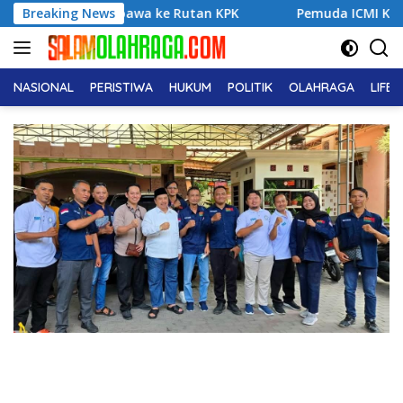
Langsung
 Dibawa ke Rutan KPK
Breaking News
Pemuda ICMI Kota Tual Apresiasi P
ke
konten
NASIONAL
PERISTIWA
HUKUM
POLITIK
OLAHRAGA
LIFE