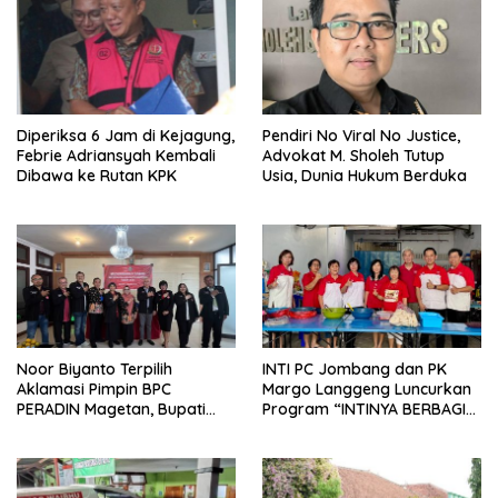
Diperiksa 6 Jam di Kejagung,
Pendiri No Viral No Justice,
Febrie Adriansyah Kembali
Advokat M. Sholeh Tutup
Dibawa ke Rutan KPK
Usia, Dunia Hukum Berduka
Noor Biyanto Terpilih
INTI PC Jombang dan PK
Aklamasi Pimpin BPC
Margo Langgeng Luncurkan
PERADIN Magetan, Bupati
Program “INTINYA BERBAGI”,
Nanik Optimistis Perkuat
Sediakan Makan dan Minum
Layanan Hukum
Gratis untuk Masyarakat