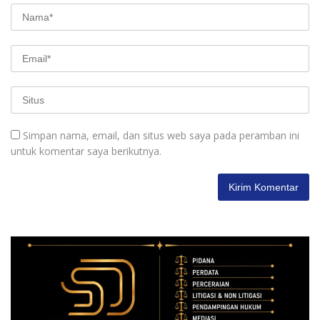
Simpan nama, email, dan situs web saya pada peramban ini
untuk komentar saya berikutnya.