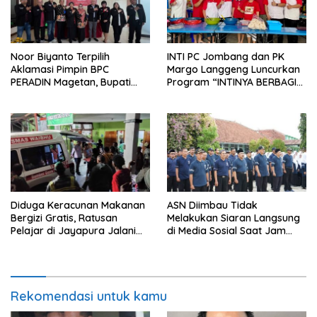
Noor Biyanto Terpilih
INTI PC Jombang dan PK
Aklamasi Pimpin BPC
Margo Langgeng Luncurkan
PERADIN Magetan, Bupati
Program “INTINYA BERBAGI”,
Nanik Optimistis Perkuat
Sediakan Makan dan Minum
Layanan Hukum
Gratis untuk Masyarakat
Diduga Keracunan Makanan
ASN Diimbau Tidak
Bergizi Gratis, Ratusan
Melakukan Siaran Langsung
Pelajar di Jayapura Jalani
di Media Sosial Saat Jam
Perawatan
Kerja
Rekomendasi untuk kamu