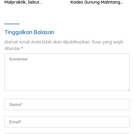
Malpraktik, Sebut
Kades Gunung Malintang
Penanganan Pasien Sesuai
Mengaku Dianiaya dan
Standar Medis
Diancam Oknum DPRD
Tinggalkan Balasan
Alamat email Anda tidak akan dipublikasikan.
Ruas yang wajib
ditandai
*