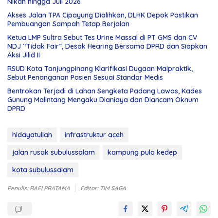
Nikah hingga Juli 2026
Akses Jalan TPA Cipayung Dialihkan, DLHK Depok Pastikan
Pembuangan Sampah Tetap Berjalan
Ketua LMP Sultra Sebut Tes Urine Massal di PT GMS dan CV
NDJ “Tidak Fair”, Desak Hearing Bersama DPRD dan Siapkan
Aksi Jilid II
RSUD Kota Tanjungpinang Klarifikasi Dugaan Malpraktik,
Sebut Penanganan Pasien Sesuai Standar Medis
Bentrokan Terjadi di Lahan Sengketa Padang Lawas, Kades
Gunung Malintang Mengaku Dianiaya dan Diancam Oknum
DPRD
hidayatullah
infrastruktur aceh
jalan rusak subulussalam
kampung pulo kedep
kota subulussalam
Penulis: RAFI PRATAMA
Editor: TIM SAGA