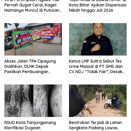
Pernah Gugat Cerai, Kaget
Kota Blitar Ajukan Dispensasi
Namanya Muncul di Putusan
Nikah hingga Juli 2026
PA Karawang
Akses Jalan TPA Cipayung
Ketua LMP Sultra Sebut Tes
Dialihkan, DLHK Depok
Urine Massal di PT GMS dan
Pastikan Pembuangan
CV NDJ “Tidak Fair”, Desak
Sampah Tetap Berjalan
Hearing Bersama DPRD dan
Siapkan Aksi Jilid II
RSUD Kota Tanjungpinang
Bentrokan Terjadi di Lahan
Klarifikasi Dugaan
Sengketa Padang Lawas,