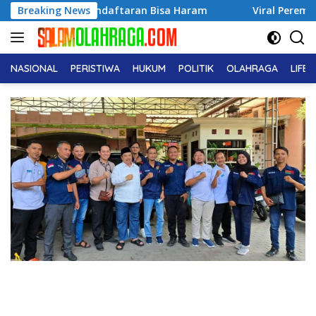
Langsung
 Pendaftaran Bisa Haram
Breaking News
Viral Perempuan Ngaku Tak P
ke
konten
NASIONAL
PERISTIWA
HUKUM
POLITIK
OLAHRAGA
LIFE