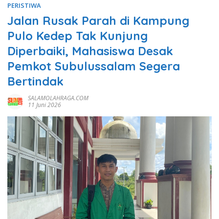
PERISTIWA
Jalan Rusak Parah di Kampung
Pulo Kedep Tak Kunjung
Diperbaiki, Mahasiswa Desak
Pemkot Subulussalam Segera
Bertindak
SALAMOLAHRAGA.COM
11 Juni 2026