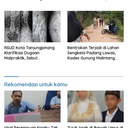
Sampah Tetap Berjalan
Hearing Bersama DPRD dan
Siapkan Aksi Jilid II
RSUD Kota Tanjungpinang
Bentrokan Terjadi di Lahan
Klarifikasi Dugaan
Sengketa Padang Lawas,
Malpraktik, Sebut
Kades Gunung Malintang
Penanganan Pasien Sesuai
Mengaku Dianiaya dan
Standar Medis
Diancam Oknum DPRD
Rekomendasi untuk kamu
Viral Perempuan Ngaku Tak
Tujuh Anak di Bawah Umur di