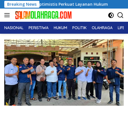
Langsung
Optimistis Perkuat Layanan Hukum
Breaking News
Dukcapil Ungkap Tr
ke
konten
NASIONAL
PERISTIWA
HUKUM
POLITIK
OLAHRAGA
LIFE