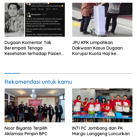
Dugaan Komentar Tak
JPU KPK Limpahkan
Berempati Tenaga
Dakwaan Kasus Dugaan
Kesehatan terhadap Pasien
Korupsi Kuota Haji ke
BPJS Viral, RSUP Dr. Sardjito
Pengadilan Tipikor
Lakukan Klarifikasi
Rekomendasi untuk kamu
Noor Biyanto Terpilih
INTI PC Jombang dan PK
Aklamasi Pimpin BPC
Margo Langgeng Luncurkan