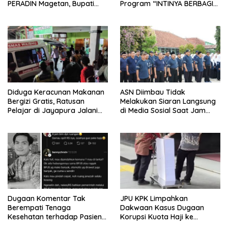
PERADIN Magetan, Bupati
Program “INTINYA BERBAGI”,
Nanik Optimistis Perkuat
Sediakan Makan dan Minum
Layanan Hukum
Gratis untuk Masyarakat
Diduga Keracunan Makanan
ASN Diimbau Tidak
Bergizi Gratis, Ratusan
Melakukan Siaran Langsung
Pelajar di Jayapura Jalani
di Media Sosial Saat Jam
Perawatan
Kerja
Dugaan Komentar Tak
JPU KPK Limpahkan
Berempati Tenaga
Dakwaan Kasus Dugaan
Kesehatan terhadap Pasien
Korupsi Kuota Haji ke
BPJS Viral, RSUP Dr. Sardjito
Pengadilan Tipikor