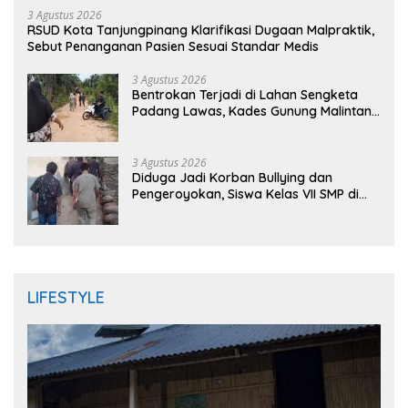
3 Agustus 2026
RSUD Kota Tanjungpinang Klarifikasi Dugaan Malpraktik,
Sebut Penanganan Pasien Sesuai Standar Medis
3 Agustus 2026
Bentrokan Terjadi di Lahan Sengketa
Padang Lawas, Kades Gunung Malintang
Mengaku Dianiaya dan Diancam Oknum
DPRD
3 Agustus 2026
Diduga Jadi Korban Bullying dan
Pengeroyokan, Siswa Kelas VII SMP di
Randudongkal Meninggal Dunia
LIFESTYLE