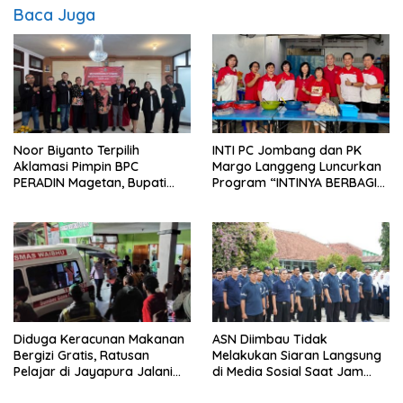
Baca Juga
Noor Biyanto Terpilih
INTI PC Jombang dan PK
Aklamasi Pimpin BPC
Margo Langgeng Luncurkan
PERADIN Magetan, Bupati
Program “INTINYA BERBAGI”,
Nanik Optimistis Perkuat
Sediakan Makan dan Minum
Layanan Hukum
Gratis untuk Masyarakat
Diduga Keracunan Makanan
ASN Diimbau Tidak
Bergizi Gratis, Ratusan
Melakukan Siaran Langsung
Pelajar di Jayapura Jalani
di Media Sosial Saat Jam
Perawatan
Kerja