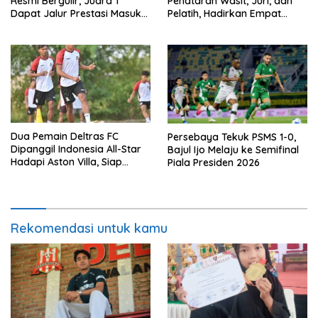
Resmi Bergulir, Juara 1
Penataran Wasit, Juri, dan
Dapat Jalur Prestasi Masuk
Pelatih, Hadirkan Empat
SMP Negeri
Instruktur IFMA
Dua Pemain Deltras FC
Persebaya Tekuk PSMS 1-0,
Dipanggil Indonesia All-Star
Bajul Ijo Melaju ke Semifinal
Hadapi Aston Villa, Siap
Piala Presiden 2026
Timba Pengalaman
Rekomendasi untuk kamu