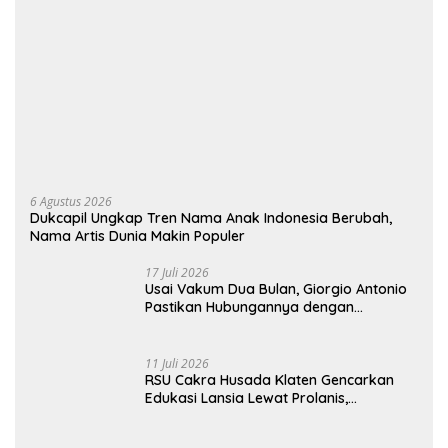
6 Agustus 2026
Dukcapil Ungkap Tren Nama Anak Indonesia Berubah,
Nama Artis Dunia Makin Populer
17 Juli 2026
Usai Vakum Dua Bulan, Giorgio Antonio
Pastikan Hubungannya dengan
Sarwendah Baik-baik Saja
11 Juli 2026
RSU Cakra Husada Klaten Gencarkan
Edukasi Lansia Lewat Prolanis,
Waspadai Diabetes dan Hipertensi
sebagai “Silent Killer”