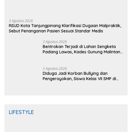
3 Agustus 2026
RSUD Kota Tanjungpinang Klarifikasi Dugaan Malpraktik,
Sebut Penanganan Pasien Sesuai Standar Medis
3 Agustus 2026
Bentrokan Terjadi di Lahan Sengketa
Padang Lawas, Kades Gunung Malintang
Mengaku Dianiaya dan Diancam Oknum
DPRD
3 Agustus 2026
Diduga Jadi Korban Bullying dan
Pengeroyokan, Siswa Kelas VII SMP di
Randudongkal Meninggal Dunia
LIFESTYLE