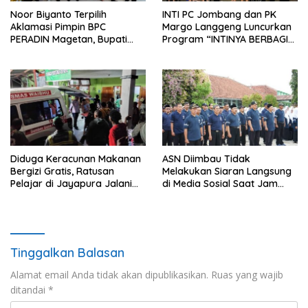
Noor Biyanto Terpilih
INTI PC Jombang dan PK
Aklamasi Pimpin BPC
Margo Langgeng Luncurkan
PERADIN Magetan, Bupati
Program “INTINYA BERBAGI”,
Nanik Optimistis Perkuat
Sediakan Makan dan Minum
Layanan Hukum
Gratis untuk Masyarakat
Diduga Keracunan Makanan
ASN Diimbau Tidak
Bergizi Gratis, Ratusan
Melakukan Siaran Langsung
Pelajar di Jayapura Jalani
di Media Sosial Saat Jam
Perawatan
Kerja
Tinggalkan Balasan
Alamat email Anda tidak akan dipublikasikan.
Ruas yang wajib
ditandai
*