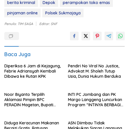
berita kriminal
Depok
perampokan toko emas
pinjaman online
Polsek Sukmajaya
Penulis: TIM SAGA
Editor: SNF
Baca Juga
Diperiksa 6 Jam di Kejagung,
Pendiri No Viral No Justice,
Febrie Adriansyah Kembali
Advokat M. Sholeh Tutup
Dibawa ke Rutan KPK
Usia, Dunia Hukum Berduka
Noor Biyanto Terpilih
INTI PC Jombang dan PK
Aklamasi Pimpin BPC
Margo Langgeng Luncurkan
PERADIN Magetan, Bupati
Program “INTINYA BERBAGI”,
Nanik Optimistis Perkuat
Sediakan Makan dan Minum
Layanan Hukum
Gratis untuk Masyarakat
Diduga Keracunan Makanan
ASN Diimbau Tidak
Bergizi Gratis, Ratusan
Melakukan Siaran Langsung