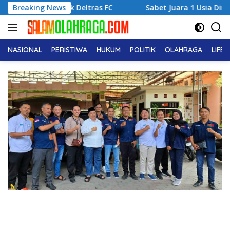
Langsung
k untuk Deltras FC
Breaking News
Sabet Juara 1 Usia Dini, Adena Zah
ke
konten
NASIONAL
PERISTIWA
HUKUM
POLITIK
OLAHRAGA
LIFE