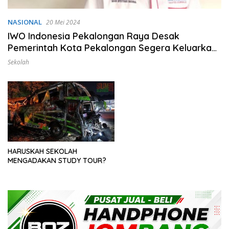
NASIONAL
20 Mei 2024
IWO Indonesia Pekalongan Raya Desak
Pemerintah Kota Pekalongan Segera Keluarkan
Surat Edaran Larangan Study Tour
Sekolah
HARUSKAH SEKOLAH
MENGADAKAN STUDY TOUR?