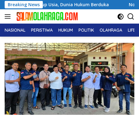
Langsung
oleh Tutup Usia, Dunia Hukum Berduka
Breaking News
Noor Biyanto Ter
ke
konten
NASIONAL
PERISTIWA
HUKUM
POLITIK
OLAHRAGA
LIFE