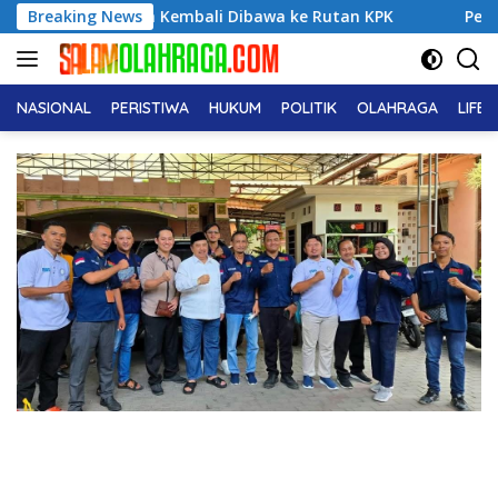
Langsung
Adriansyah Kembali Dibawa ke Rutan KPK
Breaking News
Pemuda ICMI Ko
ke
konten
NASIONAL
PERISTIWA
HUKUM
POLITIK
OLAHRAGA
LIFE