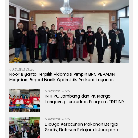
6 Agustus 2026
Noor Biyanto Terpilih Aklamasi Pimpin BPC PERADIN
Magetan, Bupati Nanik Optimistis Perkuat Layanan
Hukum
6 Agustus 2026
INTI PC Jombang dan PK Margo
Langgeng Luncurkan Program “INTINYA
BERBAGI”, Sediakan Makan dan Minum
Gratis untuk Masyarakat
6 Agustus 2026
Diduga Keracunan Makanan Bergizi
Gratis, Ratusan Pelajar di Jayapura
Jalani Perawatan