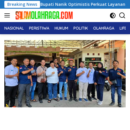
Langsung
etan, Bupati Nanik Optimistis Perkuat Layanan Hukum
Breaking News
ke
konten
NASIONAL
PERISTIWA
HUKUM
POLITIK
OLAHRAGA
LIFE