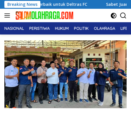
Langsung
rma Terbaik untuk Deltras FC
Breaking News
Sabet Juara 1 Usia Dini,
ke
konten
NASIONAL
PERISTIWA
HUKUM
POLITIK
OLAHRAGA
LIFE