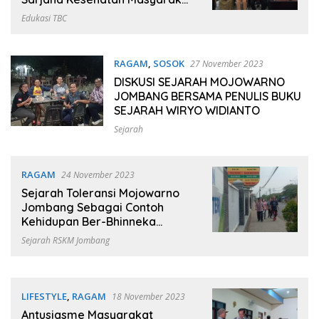
UNIPDU
Edukasi TBC
RAGAM
,
SOSOK
27 November 2023
DISKUSI SEJARAH MOJOWARNO
JOMBANG BERSAMA PENULIS BUKU
SEJARAH WIRYO WIDIANTO
Sejarah
RAGAM
24 November 2023
Sejarah Toleransi Mojowarno
Jombang Sebagai Contoh
Kehidupan Ber-Bhinneka
Tunggal Ika
Sejarah RSKM Jombang
LIFESTYLE
,
RAGAM
18 November 2023
Antusiasme Masyarakat