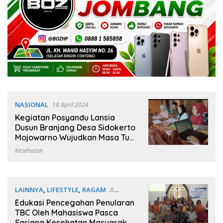
KABUPATEN JOMBANG
NASIONAL
18 April 2024
Kegiatan Posyandu Lansia
Dusun Branjang Desa Sidokerto
Mojowarno Wujudkan Masa Tua
Lansia yang Bahagia, Sehat,
Kesehatan
Mandiri dan Berdayaguna
LAINNYA
,
LIFESTYLE
,
RAGAM
8
Desember 2023
Edukasi Pencegahan Penularan
TBC Oleh Mahasiswa Pasca
Sarjana Kesehatan Masyarakat