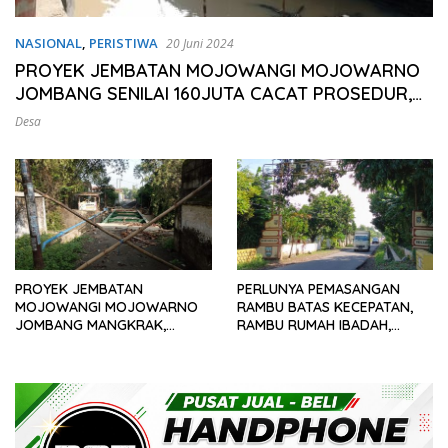
NASIONAL
,
PERISTIWA
20 Juni 2024
PROYEK JEMBATAN MOJOWANGI MOJOWARNO
JOMBANG SENILAI 160JUTA CACAT PROSEDUR,
DUGAAN PENYELEWENGAN ANGGARAN SEMAKIN
Desa
TERANG
PROYEK JEMBATAN
PERLUNYA PEMASANGAN
MOJOWANGI MOJOWARNO
RAMBU BATAS KECEPATAN,
JOMBANG MANGKRAK,
RAMBU RUMAH IBADAH,
DIDUGA ADA
RAMBU SEKOLAHAN SERTA
PENYELEWENGAN
RAMBU PERINGATAN SERING
ANGGARAN DARI KADES
TERJADI KECELAKAAN DI
JALAN DESA BONGSOREJO
DIWEK OLEH PEMERINTAH
DAN DINAS TERKAIT