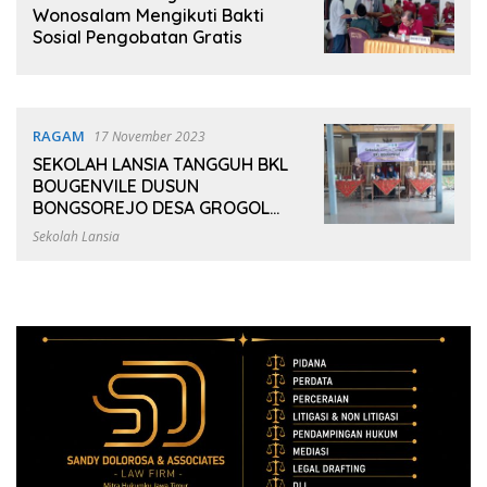
Wonosalam Mengikuti Bakti
Sosial Pengobatan Gratis
RAGAM
17 November 2023
SEKOLAH LANSIA TANGGUH BKL
BOUGENVILE DUSUN
BONGSOREJO DESA GROGOL
KECAMATAN DIWEK MENJADI
Sekolah Lansia
SALAH SATU PILOT PROJECT
TINGKAT PROVINSI JAWA TIMUR