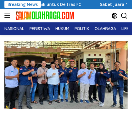
Langsung
 Terbaik untuk Deltras FC
Breaking News
Sabet Juara 1 Usia Dini, Ade
ke
konten
NASIONAL
PERISTIWA
HUKUM
POLITIK
OLAHRAGA
LIFE