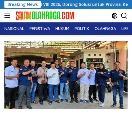
Langsung
r ICMI VIII 2026, Dorong Solusi untuk Provinsi Kepulauan
Breaking News
ke
konten
NASIONAL
PERISTIWA
HUKUM
POLITIK
OLAHRAGA
LIFE