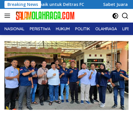
Langsung
ma Terbaik untuk Deltras FC
Breaking News
Sabet Juara 1 Usia Dini, 
ke
konten
NASIONAL
PERISTIWA
HUKUM
POLITIK
OLAHRAGA
LIFE