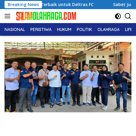
Langsung
erforma Terbaik untuk Deltras FC
Breaking News
Sabet Juara 1 Usia D
ke
konten
NASIONAL
PERISTIWA
HUKUM
POLITIK
OLAHRAGA
LIFE