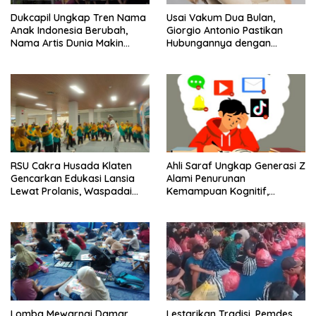
Dukcapil Ungkap Tren Nama
Usai Vakum Dua Bulan,
Anak Indonesia Berubah,
Giorgio Antonio Pastikan
Nama Artis Dunia Makin
Hubungannya dengan
Populer
Sarwendah Baik-baik Saja
RSU Cakra Husada Klaten
Ahli Saraf Ungkap Generasi Z
Gencarkan Edukasi Lansia
Alami Penurunan
Lewat Prolanis, Waspadai
Kemampuan Kognitif,
Diabetes dan Hipertensi
Paparan Layar Disebut Jadi
sebagai “Silent Killer”
Pemicu Utama
Lomba Mewarnai Damar
Lestarikan Tradisi, Pemdes