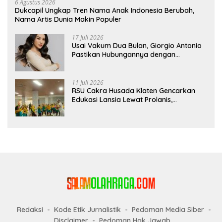
6 Agustus 2026
Dukcapil Ungkap Tren Nama Anak Indonesia Berubah,
Nama Artis Dunia Makin Populer
17 Juli 2026
Usai Vakum Dua Bulan, Giorgio Antonio
Pastikan Hubungannya dengan
Sarwendah Baik-baik Saja
11 Juli 2026
RSU Cakra Husada Klaten Gencarkan
Edukasi Lansia Lewat Prolanis,
Waspadai Diabetes dan Hipertensi
sebagai “Silent Killer”
Redaksi
Kode Etik Jurnalistik
Pedoman Media Siber
Disclaimer
Pedoman Hak Jawab