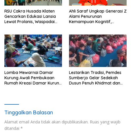
RSU Cakra Husada Klaten
Ahli Saraf Ungkap Generasi Z
Gencarkan Edukasi Lansia
Alami Penurunan
Lewat Prolanis, Waspadai
Kemampuan Kognitif,
Diabetes dan Hipertensi
Paparan Layar Disebut Jadi
sebagai “Silent Killer”
Pemicu Utama
Lomba Mewarnai Damar
Lestarikan Tradisi, Pemdes
Kurung Awali Pembukaan
Sumberjo Gelar Sedekah
Rumah Kreasi Damar Kurung
Dusun Penuh Khidmat dan
Gresik
Kondusif
Tinggalkan Balasan
Alamat email Anda tidak akan dipublikasikan.
Ruas yang wajib
ditandai
*