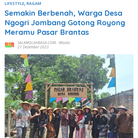
LIFESTYLE
,
RAGAM
Semakin Berbenah, Warga Desa
Ngogri Jombang Gotong Royong
Meramu Pasar Brantas
SALAMOLAHRAGA.COM
-
Wisata
21 Desember 2023