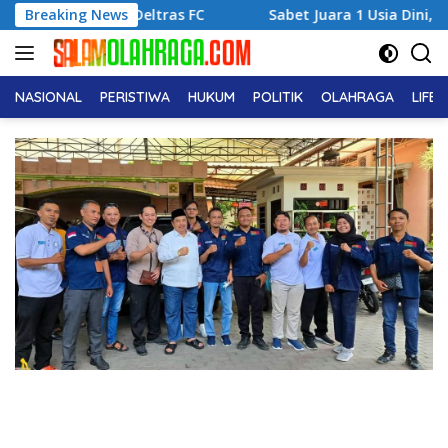
Langsung
Deltras FC
Breaking News
Sabet Juara 1 Usia Dini, Adena Zahra Fransi
ke
konten
NASIONAL
PERISTIWA
HUKUM
POLITIK
OLAHRAGA
LIFE