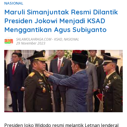
NASIONAL
Maruli Simanjuntak Resmi Dilantik
Presiden Jokowi Menjadi KSAD
Menggantikan Agus Subiyanto
SALAMOLAHRAGA.COM
-
KSAD
,
NASIONAL
29 November 2023
Presiden Joko Widodo resmi melantik Letnan Jenderal