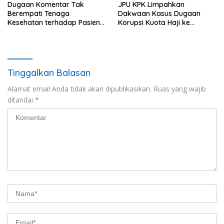
Dugaan Komentar Tak
JPU KPK Limpahkan
Berempati Tenaga
Dakwaan Kasus Dugaan
Kesehatan terhadap Pasien
Korupsi Kuota Haji ke
BPJS Viral, RSUP Dr. Sardjito
Pengadilan Tipikor
Lakukan Klarifikasi
Tinggalkan Balasan
Alamat email Anda tidak akan dipublikasikan.
Ruas yang wajib
ditandai
*