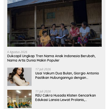
6 Agustus 2026
Dukcapil Ungkap Tren Nama Anak Indonesia Berubah,
Nama Artis Dunia Makin Populer
17 Juli 2026
Usai Vakum Dua Bulan, Giorgio Antonio
Pastikan Hubungannya dengan
Sarwendah Baik-baik Saja
11 Juli 2026
RSU Cakra Husada Klaten Gencarkan
Edukasi Lansia Lewat Prolanis,
Waspadai Diabetes dan Hipertensi
sebagai “Silent Killer”