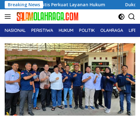
Langsung
istis Perkuat Layanan Hukum
Breaking News
Dukcapil Ungkap Tren Na
ke
konten
NASIONAL
PERISTIWA
HUKUM
POLITIK
OLAHRAGA
LIFE