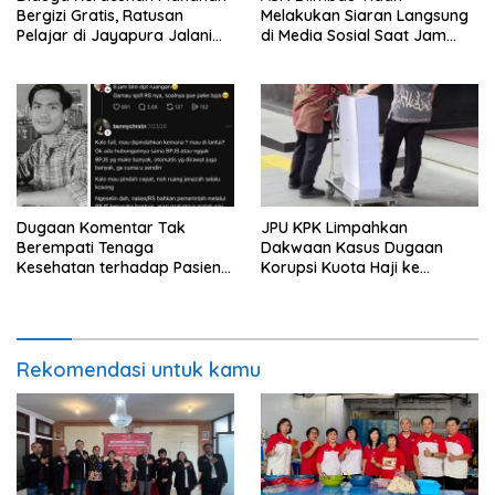
Bergizi Gratis, Ratusan
Melakukan Siaran Langsung
Pelajar di Jayapura Jalani
di Media Sosial Saat Jam
Perawatan
Kerja
Dugaan Komentar Tak
JPU KPK Limpahkan
Berempati Tenaga
Dakwaan Kasus Dugaan
Kesehatan terhadap Pasien
Korupsi Kuota Haji ke
BPJS Viral, RSUP Dr. Sardjito
Pengadilan Tipikor
Lakukan Klarifikasi
Rekomendasi untuk kamu