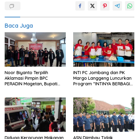
Baca Juga
Noor Biyanto Terpilih
INTI PC Jombang dan PK
Aklamasi Pimpin BPC
Margo Langgeng Luncurkan
PERADIN Magetan, Bupati
Program “INTINYA BERBAGI”,
Nanik Optimistis Perkuat
Sediakan Makan dan Minum
Layanan Hukum
Gratis untuk Masyarakat
Diduga Keracunan Makanan
ASN Diimbau Tidak