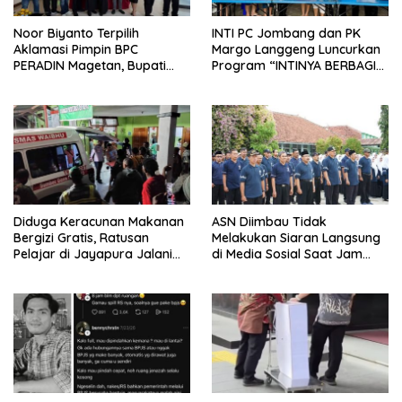
Noor Biyanto Terpilih
INTI PC Jombang dan PK
Aklamasi Pimpin BPC
Margo Langgeng Luncurkan
PERADIN Magetan, Bupati
Program “INTINYA BERBAGI”,
Nanik Optimistis Perkuat
Sediakan Makan dan Minum
Layanan Hukum
Gratis untuk Masyarakat
Diduga Keracunan Makanan
ASN Diimbau Tidak
Bergizi Gratis, Ratusan
Melakukan Siaran Langsung
Pelajar di Jayapura Jalani
di Media Sosial Saat Jam
Perawatan
Kerja