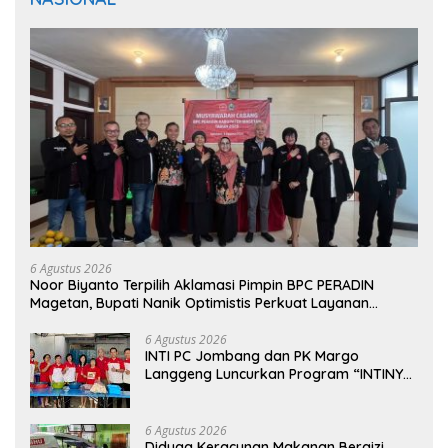
6 Agustus 2026
Noor Biyanto Terpilih Aklamasi Pimpin BPC PERADIN
Magetan, Bupati Nanik Optimistis Perkuat Layanan
Hukum
6 Agustus 2026
INTI PC Jombang dan PK Margo
Langgeng Luncurkan Program “INTINYA
BERBAGI”, Sediakan Makan dan Minum
Gratis untuk Masyarakat
6 Agustus 2026
Diduga Keracunan Makanan Bergizi