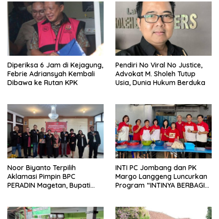
Diperiksa 6 Jam di Kejagung,
Pendiri No Viral No Justice,
Febrie Adriansyah Kembali
Advokat M. Sholeh Tutup
Dibawa ke Rutan KPK
Usia, Dunia Hukum Berduka
Noor Biyanto Terpilih
INTI PC Jombang dan PK
Aklamasi Pimpin BPC
Margo Langgeng Luncurkan
PERADIN Magetan, Bupati
Program “INTINYA BERBAGI”,
Nanik Optimistis Perkuat
Sediakan Makan dan Minum
Layanan Hukum
Gratis untuk Masyarakat