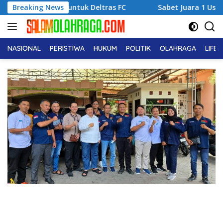
Langsung
 untuk Deltras FC
Breaking News
Sabet Juara 1 Usia Dini, Adena Zahra
ke
konten
NASIONAL
PERISTIWA
HUKUM
POLITIK
OLAHRAGA
LIFE