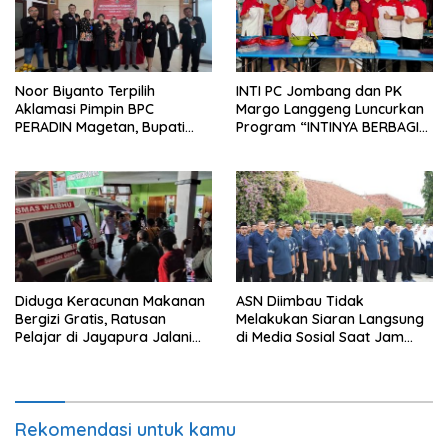
Noor Biyanto Terpilih
INTI PC Jombang dan PK
Aklamasi Pimpin BPC
Margo Langgeng Luncurkan
PERADIN Magetan, Bupati
Program “INTINYA BERBAGI”,
Nanik Optimistis Perkuat
Sediakan Makan dan Minum
Layanan Hukum
Gratis untuk Masyarakat
Diduga Keracunan Makanan
ASN Diimbau Tidak
Bergizi Gratis, Ratusan
Melakukan Siaran Langsung
Pelajar di Jayapura Jalani
di Media Sosial Saat Jam
Perawatan
Kerja
Rekomendasi untuk kamu