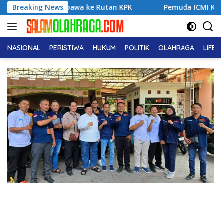
Langsung
 Dibawa ke Rutan KPK
Breaking News
Pemuda ICMI Kota Tual Apresiasi 
ke
konten
NASIONAL
PERISTIWA
HUKUM
POLITIK
OLAHRAGA
LIFE