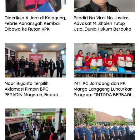
Diperiksa 6 Jam di Kejagung,
Pendiri No Viral No Justice,
Febrie Adriansyah Kembali
Advokat M. Sholeh Tutup
Dibawa ke Rutan KPK
Usia, Dunia Hukum Berduka
Noor Biyanto Terpilih
INTI PC Jombang dan PK
Aklamasi Pimpin BPC
Margo Langgeng Luncurkan
PERADIN Magetan, Bupati
Program “INTINYA BERBAGI”,
Nanik Optimistis Perkuat
Sediakan Makan dan Minum
Layanan Hukum
Gratis untuk Masyarakat