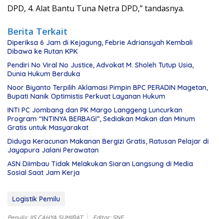
DPD, 4. Alat Bantu Tuna Netra DPD,” tandasnya.
Berita Terkait
Diperiksa 6 Jam di Kejagung, Febrie Adriansyah Kembali
Dibawa ke Rutan KPK
Pendiri No Viral No Justice, Advokat M. Sholeh Tutup Usia,
Dunia Hukum Berduka
Noor Biyanto Terpilih Aklamasi Pimpin BPC PERADIN Magetan,
Bupati Nanik Optimistis Perkuat Layanan Hukum
INTI PC Jombang dan PK Margo Langgeng Luncurkan
Program “INTINYA BERBAGI”, Sediakan Makan dan Minum
Gratis untuk Masyarakat
Diduga Keracunan Makanan Bergizi Gratis, Ratusan Pelajar di
Jayapura Jalani Perawatan
ASN Diimbau Tidak Melakukan Siaran Langsung di Media
Sosial Saat Jam Kerja
Logistik Pemilu
Penulis: IIS CAHYA SUMIRAT
Editor: SNF