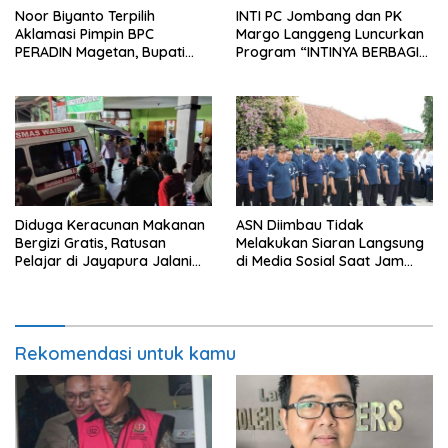
Noor Biyanto Terpilih
INTI PC Jombang dan PK
Aklamasi Pimpin BPC
Margo Langgeng Luncurkan
PERADIN Magetan, Bupati
Program “INTINYA BERBAGI”,
Nanik Optimistis Perkuat
Sediakan Makan dan Minum
Layanan Hukum
Gratis untuk Masyarakat
Diduga Keracunan Makanan
ASN Diimbau Tidak
Bergizi Gratis, Ratusan
Melakukan Siaran Langsung
Pelajar di Jayapura Jalani
di Media Sosial Saat Jam
Perawatan
Kerja
Rekomendasi untuk kamu