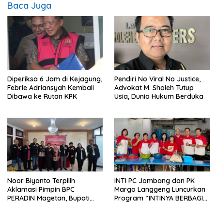
Baca Juga
Diperiksa 6 Jam di Kejagung,
Pendiri No Viral No Justice,
Febrie Adriansyah Kembali
Advokat M. Sholeh Tutup
Dibawa ke Rutan KPK
Usia, Dunia Hukum Berduka
Noor Biyanto Terpilih
INTI PC Jombang dan PK
Aklamasi Pimpin BPC
Margo Langgeng Luncurkan
PERADIN Magetan, Bupati
Program “INTINYA BERBAGI”,
Nanik Optimistis Perkuat
Sediakan Makan dan Minum
Layanan Hukum
Gratis untuk Masyarakat