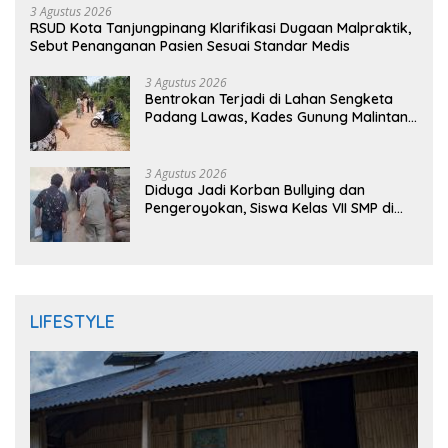
3 Agustus 2026
RSUD Kota Tanjungpinang Klarifikasi Dugaan Malpraktik,
Sebut Penanganan Pasien Sesuai Standar Medis
3 Agustus 2026
Bentrokan Terjadi di Lahan Sengketa
Padang Lawas, Kades Gunung Malintang
Mengaku Dianiaya dan Diancam Oknum
DPRD
3 Agustus 2026
Diduga Jadi Korban Bullying dan
Pengeroyokan, Siswa Kelas VII SMP di
Randudongkal Meninggal Dunia
LIFESTYLE