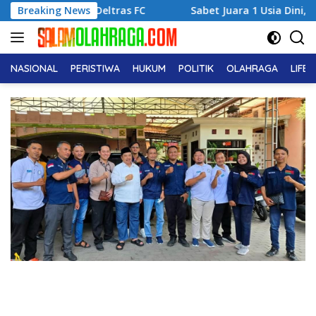
Langsung
k Deltras FC
Breaking News
Sabet Juara 1 Usia Dini, Adena Zahra Fra
ke
konten
NASIONAL
PERISTIWA
HUKUM
POLITIK
OLAHRAGA
LIFE