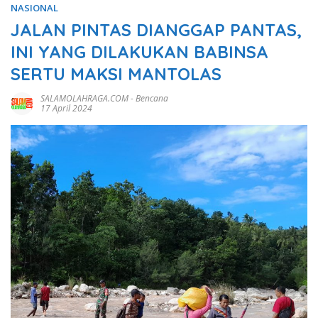
NASIONAL
JALAN PINTAS DIANGGAP PANTAS,
INI YANG DILAKUKAN BABINSA
SERTU MAKSI MANTOLAS
SALAMOLAHRAGA.COM
-
Bencana
17 April 2024