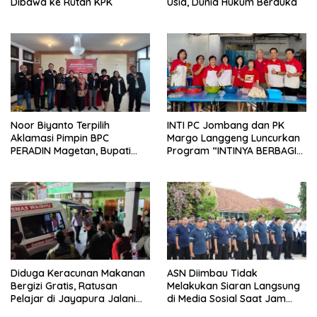
Dibawa ke Rutan KPK
Usia, Dunia Hukum Berduka
Noor Biyanto Terpilih
INTI PC Jombang dan PK
Aklamasi Pimpin BPC
Margo Langgeng Luncurkan
PERADIN Magetan, Bupati
Program “INTINYA BERBAGI”,
Nanik Optimistis Perkuat
Sediakan Makan dan Minum
Layanan Hukum
Gratis untuk Masyarakat
Diduga Keracunan Makanan
ASN Diimbau Tidak
Bergizi Gratis, Ratusan
Melakukan Siaran Langsung
Pelajar di Jayapura Jalani
di Media Sosial Saat Jam
Perawatan
Kerja