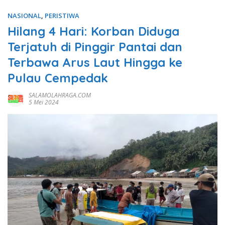
NASIONAL
,
PERISTIWA
Hilang 4 Hari: Korban Diduga
Terjatuh di Pinggir Pantai dan
Terbawa Arus Laut Hingga ke
Pulau Cempedak
SALAMOLAHRAGA.COM
5 Mei 2024