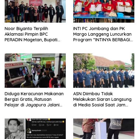
Noor Biyanto Terpilih
INTI PC Jombang dan PK
Aklamasi Pimpin BPC
Margo Langgeng Luncurkan
PERADIN Magetan, Bupati
Program “INTINYA BERBAGI”,
Nanik Optimistis Perkuat
Sediakan Makan dan Minum
Layanan Hukum
Gratis untuk Masyarakat
Diduga Keracunan Makanan
ASN Diimbau Tidak
Bergizi Gratis, Ratusan
Melakukan Siaran Langsung
Pelajar di Jayapura Jalani
di Media Sosial Saat Jam
Perawatan
Kerja