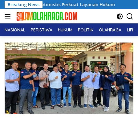
Langsung
mistis Perkuat Layanan Hukum
Breaking News
Dukcapil Ungkap Tren Na
ke
konten
NASIONAL
PERISTIWA
HUKUM
POLITIK
OLAHRAGA
LIFE