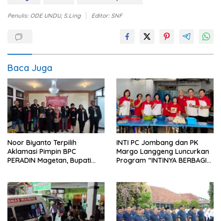
Penulis: ODE UNDU, S.Ling
Editor: SNF
Baca Juga
Noor Biyanto Terpilih
INTI PC Jombang dan PK
Aklamasi Pimpin BPC
Margo Langgeng Luncurkan
PERADIN Magetan, Bupati
Program “INTINYA BERBAGI”,
Nanik Optimistis Perkuat
Sediakan Makan dan Minum
Layanan Hukum
Gratis untuk Masyarakat