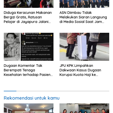
Diduga Keracunan Makanan
ASN Diimbau Tidak
Bergizi Gratis, Ratusan
Melakukan Siaran Langsung
Pelajar di Jayapura Jalani
di Media Sosial Saat Jam
Perawatan
Kerja
Dugaan Komentar Tak
JPU KPK Limpahkan
Berempati Tenaga
Dakwaan Kasus Dugaan
Kesehatan terhadap Pasien
Korupsi Kuota Haji ke
BPJS Viral, RSUP Dr. Sardjito
Pengadilan Tipikor
Lakukan Klarifikasi
Rekomendasi untuk kamu