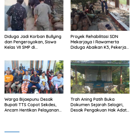
Diduga Jadi Korban Bullying
Proyek Rehabilitasi SDN
dan Pengeroyokan, Siswa
Mekarjaya I Rawamerta
Kelas VII SMP di
Diduga Abaikan K3, Pekerja
Randudongkal Meninggal
Terlihat Tanpa APD
Dunia
Warga Bijaepunu Desak
Trah Aning Patih Buka
Bupati TTS Copot Sekdes,
Dokumen Sejarah Selogiri,
Ancam Hentikan Pelayanan
Desak Pengakuan Hak Adat
Desa
dan Pelestarian Hutan
Banyuwangi