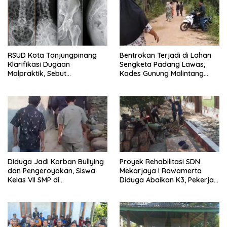
RSUD Kota Tanjungpinang
Bentrokan Terjadi di Lahan
Klarifikasi Dugaan
Sengketa Padang Lawas,
Malpraktik, Sebut
Kades Gunung Malintang
Penanganan Pasien Sesuai
Mengaku Dianiaya dan
Standar Medis
Diancam Oknum DPRD
Diduga Jadi Korban Bullying
Proyek Rehabilitasi SDN
dan Pengeroyokan, Siswa
Mekarjaya I Rawamerta
Kelas VII SMP di
Diduga Abaikan K3, Pekerja
Randudongkal Meninggal
Terlihat Tanpa APD
Dunia