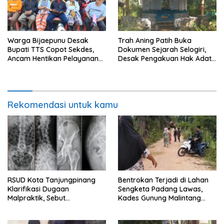
Warga Bijaepunu Desak
Trah Aning Patih Buka
Bupati TTS Copot Sekdes,
Dokumen Sejarah Selogiri,
Ancam Hentikan Pelayanan
Desak Pengakuan Hak Adat
Desa
dan Pelestarian Hutan
Banyuwangi
Rekomendasi untuk kamu
RSUD Kota Tanjungpinang
Bentrokan Terjadi di Lahan
Klarifikasi Dugaan
Sengketa Padang Lawas,
Malpraktik, Sebut
Kades Gunung Malintang
Penanganan Pasien Sesuai
Mengaku Dianiaya dan
Standar Medis
Diancam Oknum DPRD