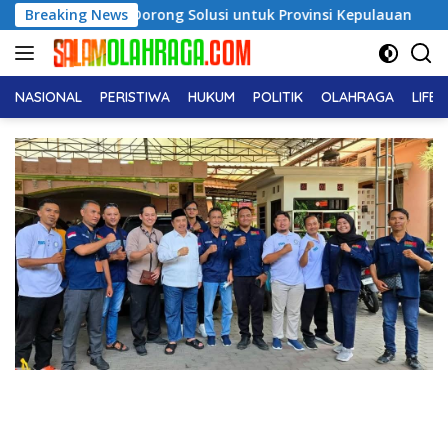
Langsung
26, Dorong Solusi untuk Provinsi Kepulauan
Breaking News
Pendiri No 
ke
konten
NASIONAL
PERISTIWA
HUKUM
POLITIK
OLAHRAGA
LIFE