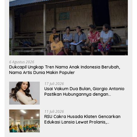
6 Agustus 2026
Dukcapil Ungkap Tren Nama Anak Indonesia Berubah,
Nama Artis Dunia Makin Populer
17 Juli 2026
Usai Vakum Dua Bulan, Giorgio Antonio
Pastikan Hubungannya dengan
Sarwendah Baik-baik Saja
11 Juli 2026
RSU Cakra Husada Klaten Gencarkan
Edukasi Lansia Lewat Prolanis,
Waspadai Diabetes dan Hipertensi
sebagai “Silent Killer”