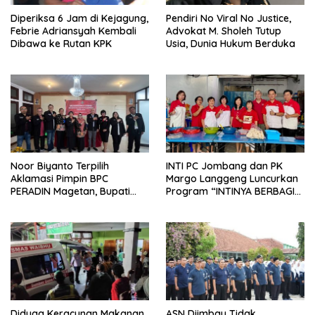
Diperiksa 6 Jam di Kejagung,
Pendiri No Viral No Justice,
Febrie Adriansyah Kembali
Advokat M. Sholeh Tutup
Dibawa ke Rutan KPK
Usia, Dunia Hukum Berduka
Noor Biyanto Terpilih
INTI PC Jombang dan PK
Aklamasi Pimpin BPC
Margo Langgeng Luncurkan
PERADIN Magetan, Bupati
Program “INTINYA BERBAGI”,
Nanik Optimistis Perkuat
Sediakan Makan dan Minum
Layanan Hukum
Gratis untuk Masyarakat
Diduga Keracunan Makanan
ASN Diimbau Tidak