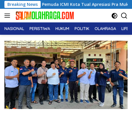
Langsung
muda ICMI Kota Tual Apresiasi Pra Muktamar ICMI VIII 2026, Dor
Breaking News
ke
konten
NASIONAL
PERISTIWA
HUKUM
POLITIK
OLAHRAGA
LIFE