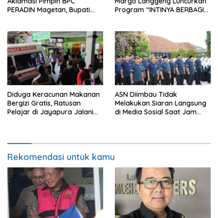
Aklamasi Pimpin BPC
Margo Langgeng Luncurkan
PERADIN Magetan, Bupati
Program “INTINYA BERBAGI”,
Nanik Optimistis Perkuat
Sediakan Makan dan Minum
Layanan Hukum
Gratis untuk Masyarakat
Diduga Keracunan Makanan
ASN Diimbau Tidak
Bergizi Gratis, Ratusan
Melakukan Siaran Langsung
Pelajar di Jayapura Jalani
di Media Sosial Saat Jam
Perawatan
Kerja
Rekomendasi untuk kamu