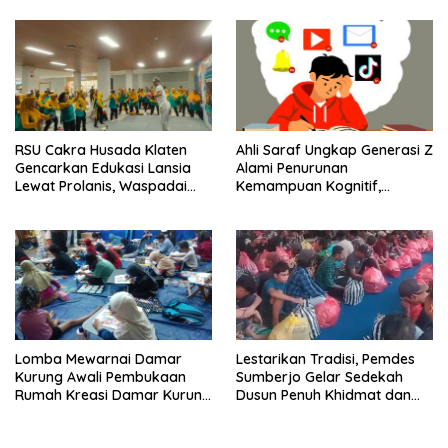
RSU Cakra Husada Klaten
Ahli Saraf Ungkap Generasi Z
Gencarkan Edukasi Lansia
Alami Penurunan
Lewat Prolanis, Waspadai
Kemampuan Kognitif,
Diabetes dan Hipertensi
Paparan Layar Disebut Jadi
sebagai “Silent Killer”
Pemicu Utama
Lomba Mewarnai Damar
Lestarikan Tradisi, Pemdes
Kurung Awali Pembukaan
Sumberjo Gelar Sedekah
Rumah Kreasi Damar Kurung
Dusun Penuh Khidmat dan
Gresik
Kondusif