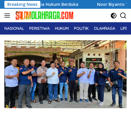
Langsung
 Dunia Hukum Berduka
Breaking News
Noor Biyanto Terpilih Aklamasi 
ke
konten
NASIONAL
PERISTIWA
HUKUM
POLITIK
OLAHRAGA
LIFE