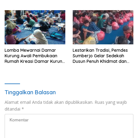
Diabetes dan Hipertensi
Paparan Layar Disebut Jadi
sebagai “Silent Killer”
Pemicu Utama
Lomba Mewarnai Damar
Lestarikan Tradisi, Pemdes
Kurung Awali Pembukaan
Sumberjo Gelar Sedekah
Rumah Kreasi Damar Kurung
Dusun Penuh Khidmat dan
Gresik
Kondusif
Tinggalkan Balasan
Alamat email Anda tidak akan dipublikasikan.
Ruas yang wajib
ditandai
*