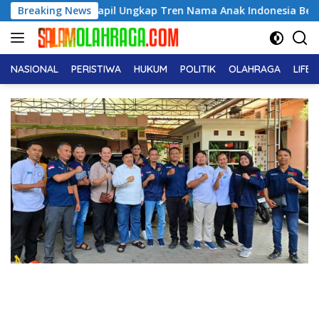
Langsung
il Ungkap Tren Nama Anak Indonesia Berubah, Nama Artis Duni
Breaking News
ke
konten
NASIONAL
PERISTIWA
HUKUM
POLITIK
OLAHRAGA
LIFE