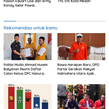
Paslon Eduart Lioe dan Army
TPS 015 Kota Medan
Konay Gelar Pawai
Kemenangan
Rekomendasi untuk kamu
Politisi Muda Ahmad Husein
Bawa Harapan Baru, DPD
Balyanan Resmi Daftar
Partai Gerakan Rakyat
Calon Ketua DPC Hanura
Halmahera Utara Ajak
Maluku Tenggara
Masyarakat Jaga Stabilitas
Politik