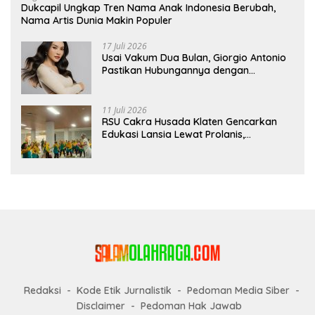
Dukcapil Ungkap Tren Nama Anak Indonesia Berubah,
Nama Artis Dunia Makin Populer
17 Juli 2026
Usai Vakum Dua Bulan, Giorgio Antonio
Pastikan Hubungannya dengan
Sarwendah Baik-baik Saja
11 Juli 2026
RSU Cakra Husada Klaten Gencarkan
Edukasi Lansia Lewat Prolanis,
Waspadai Diabetes dan Hipertensi
sebagai “Silent Killer”
Redaksi
Kode Etik Jurnalistik
Pedoman Media Siber
Disclaimer
Pedoman Hak Jawab