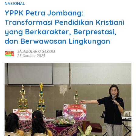
NASIONAL
YPPK Petra Jombang:
Transformasi Pendidikan Kristiani
yang Berkarakter, Berprestasi,
dan Berwawasan Lingkungan
SALAMOLAHRAGA.COM
25 Oktober 2025