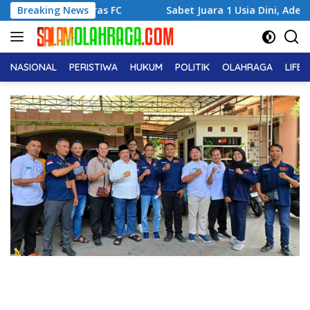
Langsung
tras FC
Breaking News
Sabet Juara 1 Usia Dini, Adena Zahra Fransiska
ke
konten
NASIONAL
PERISTIWA
HUKUM
POLITIK
OLAHRAGA
LIFE