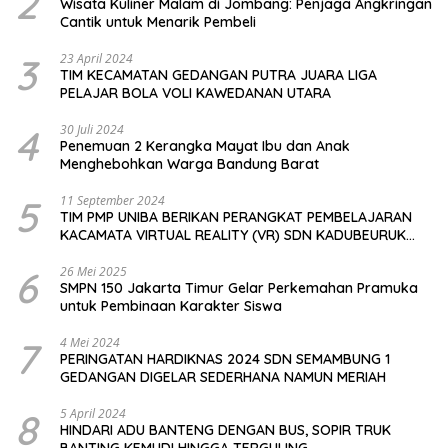
2
Wisata Kuliner Malam di Jombang: Penjaga Angkringan
Cantik untuk Menarik Pembeli
3
23 April 2024
TIM KECAMATAN GEDANGAN PUTRA JUARA LIGA
PELAJAR BOLA VOLI KAWEDANAN UTARA
4
30 Juli 2024
Penemuan 2 Kerangka Mayat Ibu dan Anak
Menghebohkan Warga Bandung Barat
5
11 September 2024
TIM PMP UNIBA BERIKAN PERANGKAT PEMBELAJARAN
KACAMATA VIRTUAL REALITY (VR) SDN KADUBEURUK
CIOMAS SERANG
6
26 Mei 2025
SMPN 150 Jakarta Timur Gelar Perkemahan Pramuka
untuk Pembinaan Karakter Siswa
7
4 Mei 2024
PERINGATAN HARDIKNAS 2024 SDN SEMAMBUNG 1
GEDANGAN DIGELAR SEDERHANA NAMUN MERIAH
8
5 April 2024
HINDARI ADU BANTENG DENGAN BUS, SOPIR TRUK
BANTING KEMUDI HINGGA TERGULING