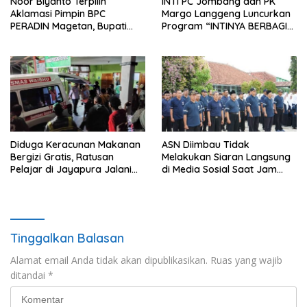
Noor Biyanto Terpilih
INTI PC Jombang dan PK
Aklamasi Pimpin BPC
Margo Langgeng Luncurkan
PERADIN Magetan, Bupati
Program “INTINYA BERBAGI”,
Nanik Optimistis Perkuat
Sediakan Makan dan Minum
Layanan Hukum
Gratis untuk Masyarakat
Diduga Keracunan Makanan
ASN Diimbau Tidak
Bergizi Gratis, Ratusan
Melakukan Siaran Langsung
Pelajar di Jayapura Jalani
di Media Sosial Saat Jam
Perawatan
Kerja
Tinggalkan Balasan
Alamat email Anda tidak akan dipublikasikan.
Ruas yang wajib
ditandai
*