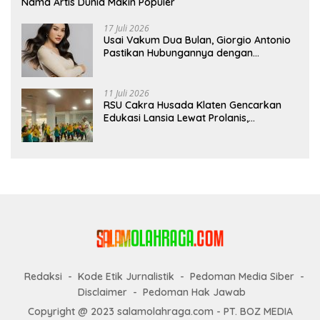
Nama Artis Dunia Makin Populer
17 Juli 2026
Usai Vakum Dua Bulan, Giorgio Antonio
Pastikan Hubungannya dengan
Sarwendah Baik-baik Saja
11 Juli 2026
RSU Cakra Husada Klaten Gencarkan
Edukasi Lansia Lewat Prolanis,
Waspadai Diabetes dan Hipertensi
sebagai “Silent Killer”
Redaksi
Kode Etik Jurnalistik
Pedoman Media Siber
Disclaimer
Pedoman Hak Jawab
Copyright @ 2023 salamolahraga.com - PT. BOZ MEDIA