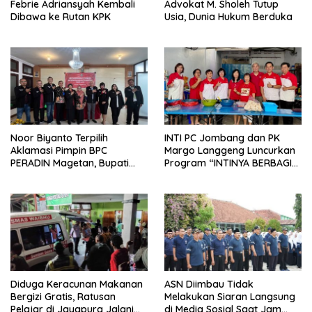
Febrie Adriansyah Kembali
Advokat M. Sholeh Tutup
Dibawa ke Rutan KPK
Usia, Dunia Hukum Berduka
Noor Biyanto Terpilih
INTI PC Jombang dan PK
Aklamasi Pimpin BPC
Margo Langgeng Luncurkan
PERADIN Magetan, Bupati
Program “INTINYA BERBAGI”,
Nanik Optimistis Perkuat
Sediakan Makan dan Minum
Layanan Hukum
Gratis untuk Masyarakat
Diduga Keracunan Makanan
ASN Diimbau Tidak
Bergizi Gratis, Ratusan
Melakukan Siaran Langsung
Pelajar di Jayapura Jalani
di Media Sosial Saat Jam