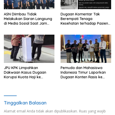
ASN Diimbau Tidak
Dugaan Komentar Tak
Melakukan Siaran Langsung
Berempati Tenaga
di Media Sosial Saat Jam
Kesehatan terhadap Pasien
Kerja
BPJS Viral, RSUP Dr. Sardjito
Lakukan Klarifikasi
JPU KPK Limpahkan
Pemuda dan Mahasiswa
Dakwaan Kasus Dugaan
Indonesia Timur Laporkan
Korupsi Kuota Haji ke
Dugaan Konten Rasis ke
Pengadilan Tipikor
Siber Mabes Polri
Tinggalkan Balasan
Alamat email Anda tidak akan dipublikasikan.
Ruas yang wajib