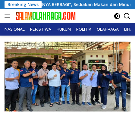
Langsung
YA BERBAGI”, Sediakan Makan dan Minum Gratis untuk Masyar
Breaking News
ke
konten
NASIONAL
PERISTIWA
HUKUM
POLITIK
OLAHRAGA
LIFE