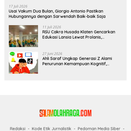
17 Juli 2026
Usai Vakum Dua Bulan, Giorgio Antonio Pastikan
Hubungannya dengan Sarwendah Baik-baik Saja
11 Juli 2026
RSU Cakra Husada Klaten Gencarkan
Edukasi Lansia Lewat Prolanis,
Waspadai Diabetes dan Hipertensi
sebagai “Silent Killer”
27 Juni 2026
Ahli Saraf Ungkap Generasi Z Alami
Penurunan Kemampuan Kognitif,
Paparan Layar Disebut Jadi Pemicu
Utama
Redaksi
Kode Etik Jurnalistik
Pedoman Media Siber