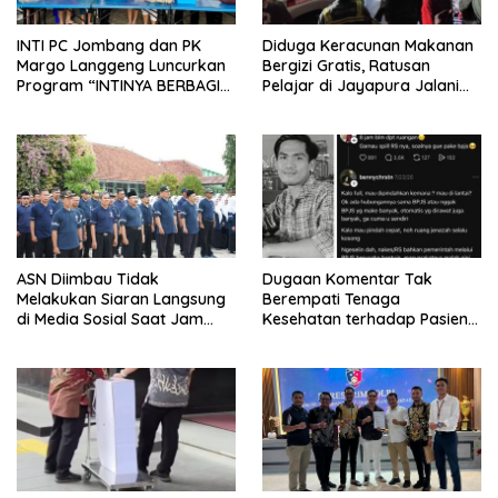
INTI PC Jombang dan PK
Diduga Keracunan Makanan
Margo Langgeng Luncurkan
Bergizi Gratis, Ratusan
Program “INTINYA BERBAGI”,
Pelajar di Jayapura Jalani
Sediakan Makan dan Minum
Perawatan
Gratis untuk Masyarakat
ASN Diimbau Tidak
Dugaan Komentar Tak
Melakukan Siaran Langsung
Berempati Tenaga
di Media Sosial Saat Jam
Kesehatan terhadap Pasien
Kerja
BPJS Viral, RSUP Dr. Sardjito
Lakukan Klarifikasi