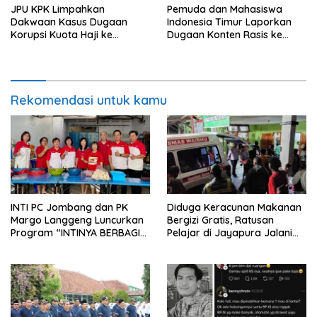
JPU KPK Limpahkan
Pemuda dan Mahasiswa
Dakwaan Kasus Dugaan
Indonesia Timur Laporkan
Korupsi Kuota Haji ke
Dugaan Konten Rasis ke
Pengadilan Tipikor
Siber Mabes Polri
Rekomendasi untuk kamu
INTI PC Jombang dan PK
Diduga Keracunan Makanan
Margo Langgeng Luncurkan
Bergizi Gratis, Ratusan
Program “INTINYA BERBAGI”,
Pelajar di Jayapura Jalani
Sediakan Makan dan Minum
Perawatan
Gratis untuk Masyarakat