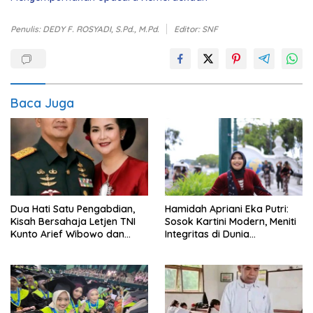
Penulis: DEDY F. ROSYADI, S.Pd., M.Pd.
Editor: SNF
Baca Juga
Dua Hati Satu Pengabdian,
Hamidah Apriani Eka Putri:
Kisah Bersahaja Letjen TNI
Sosok Kartini Modern, Meniti
Kunto Arief Wibowo dan
Integritas di Dunia
Indira Paramita
Perpajakan