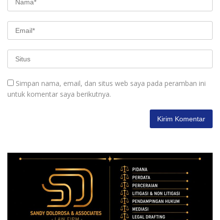
Simpan nama, email, dan situs web saya pada peramban ini
untuk komentar saya berikutnya.