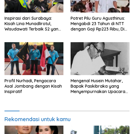
Inspirasi dari Surabaya:
Potret Pilu Guru Agusthinus:
Kisah Lina Munadlirotul,
Mengabdi 23 Tahun di NTT
Wisudawati Terbaik S2 yang
dengan Gaji Rp223 Ribu, Di
Tak Pernah Menunda Tugas
Mana Keadilan Negara?
Profil Nurhadi, Pengacara
Mengenal Husein Mutahar,
Asal Jombang dengan Kisah
Bapak Paskibraka yang
Inspiratif
Menyempurnakan Upacara
Kemerdekaan
Rekomendasi untuk kamu