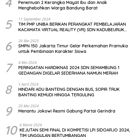
4
Penemuan 2 Kerangka Mayat Ibu dan Anak
Menghebohkan Warga Bandung Barat
5
11 September 2024
TIM PMP UNIBA BERIKAN PERANGKAT PEMBELAJARAN
KACAMATA VIRTUAL REALITY (VR) SDN KADUBEURUK
CIOMAS SERANG
6
26 Mei 2025
SMPN 150 Jakarta Timur Gelar Perkemahan Pramuka
untuk Pembinaan Karakter Siswa
7
4 Mei 2024
PERINGATAN HARDIKNAS 2024 SDN SEMAMBUNG 1
GEDANGAN DIGELAR SEDERHANA NAMUN MERIAH
8
5 April 2024
HINDARI ADU BANTENG DENGAN BUS, SOPIR TRUK
BANTING KEMUDI HINGGA TERGULING
9
20 Mei 2024
Menantu Jokowi Resmi Gabung Partai Gerindra
10
6 Maret 2024
KEJUTAN SEMI FINAL DI KOMPETISI LPI SIDOARJO 2024,
TIM UNGGULAN BERTUMBANGAN