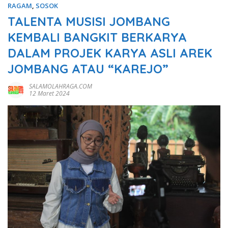
RAGAM
,
SOSOK
TALENTA MUSISI JOMBANG
KEMBALI BANGKIT BERKARYA
DALAM PROJEK KARYA ASLI AREK
JOMBANG ATAU “KAREJO”
SALAMOLAHRAGA.COM
12 Maret 2024