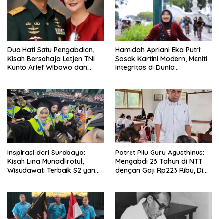
Dua Hati Satu Pengabdian,
Hamidah Apriani Eka Putri:
Kisah Bersahaja Letjen TNI
Sosok Kartini Modern, Meniti
Kunto Arief Wibowo dan
Integritas di Dunia
Indira Paramita
Perpajakan
Inspirasi dari Surabaya:
Potret Pilu Guru Agusthinus:
Kisah Lina Munadlirotul,
Mengabdi 23 Tahun di NTT
Wisudawati Terbaik S2 yang
dengan Gaji Rp223 Ribu, Di
Tak Pernah Menunda Tugas
Mana Keadilan Negara?