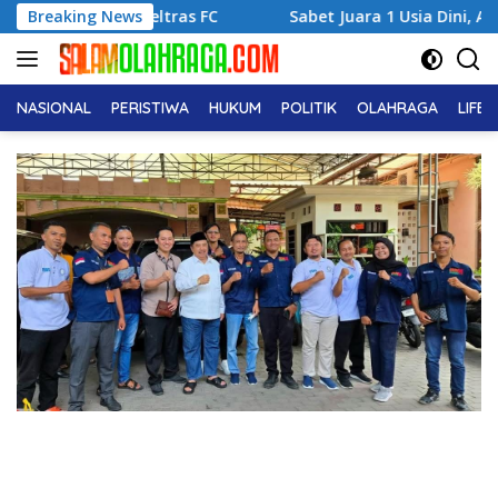
Langsung
ras FC
Breaking News
Sabet Juara 1 Usia Dini, Adena Zahra Fransiska 
ke
konten
NASIONAL
PERISTIWA
HUKUM
POLITIK
OLAHRAGA
LIFE