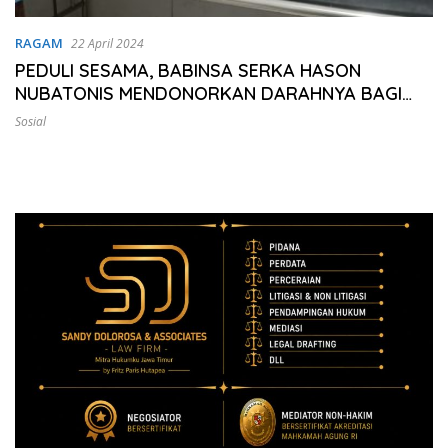
RAGAM
22 April 2024
PEDULI SESAMA, BABINSA SERKA HASON
NUBATONIS MENDONORKAN DARAHNYA BAGI
WARGA BINAANNYA
Sosial