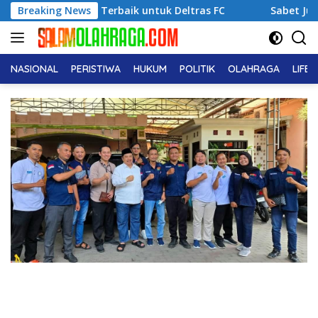
Langsung
 Performa Terbaik untuk Deltras FC
Breaking News
Sabet Juara 1 Usia 
ke
konten
NASIONAL
PERISTIWA
HUKUM
POLITIK
OLAHRAGA
LIFE