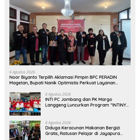
6 Agustus 2026
Noor Biyanto Terpilih Aklamasi Pimpin BPC PERADIN
Magetan, Bupati Nanik Optimistis Perkuat Layanan
Hukum
6 Agustus 2026
INTI PC Jombang dan PK Margo
Langgeng Luncurkan Program “INTINYA
BERBAGI”, Sediakan Makan dan Minum
Gratis untuk Masyarakat
6 Agustus 2026
Diduga Keracunan Makanan Bergizi
Gratis, Ratusan Pelajar di Jayapura
Jalani Perawatan