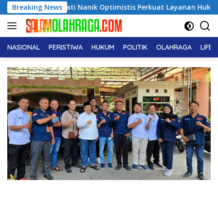
Langsung
n, Bupati Nanik Optimistis Perkuat Layanan Hukum
Breaking News
Du
ke
konten
NASIONAL
PERISTIWA
HUKUM
POLITIK
OLAHRAGA
LIFE