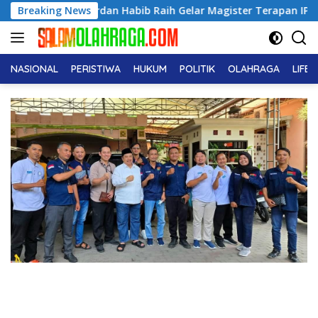
Langsung
 Raja Yordan Habib Raih Gelar Magister Terapan IPDN
Breaking News
IN
ke
konten
NASIONAL
PERISTIWA
HUKUM
POLITIK
OLAHRAGA
LIFE