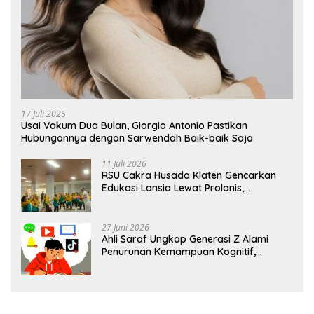
17 Juli 2026
Usai Vakum Dua Bulan, Giorgio Antonio Pastikan
Hubungannya dengan Sarwendah Baik-baik Saja
11 Juli 2026
RSU Cakra Husada Klaten Gencarkan
Edukasi Lansia Lewat Prolanis,
Waspadai Diabetes dan Hipertensi
sebagai “Silent Killer”
27 Juni 2026
Ahli Saraf Ungkap Generasi Z Alami
Penurunan Kemampuan Kognitif,
Paparan Layar Disebut Jadi Pemicu
Utama