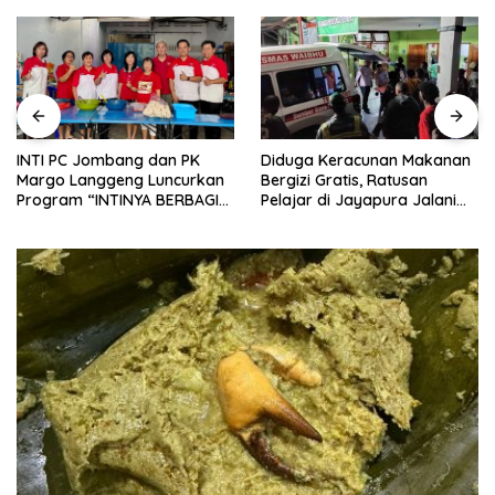
Diduga Keracunan Makanan
INTI PC Jombang dan PK
Bergizi Gratis, Ratusan
Margo Langgeng Luncurkan
Pelajar di Jayapura Jalani
Program “INTINYA BERBAGI”,
Perawatan
Sediakan Makan dan Minum
Gratis untuk Masyarakat