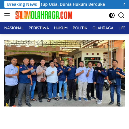
Langsung
 Sholeh Tutup Usia, Dunia Hukum Berduka
Breaking News
Noor Biyanto 
ke
konten
NASIONAL
PERISTIWA
HUKUM
POLITIK
OLAHRAGA
LIFE