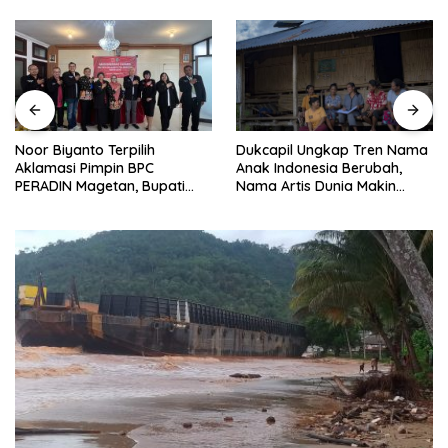
Noor Biyanto Terpilih
Dukcapil Ungkap Tren Nama
Aklamasi Pimpin BPC
Anak Indonesia Berubah,
PERADIN Magetan, Bupati
Nama Artis Dunia Makin
Nanik Optimistis Perkuat
Populer
Layanan Hukum